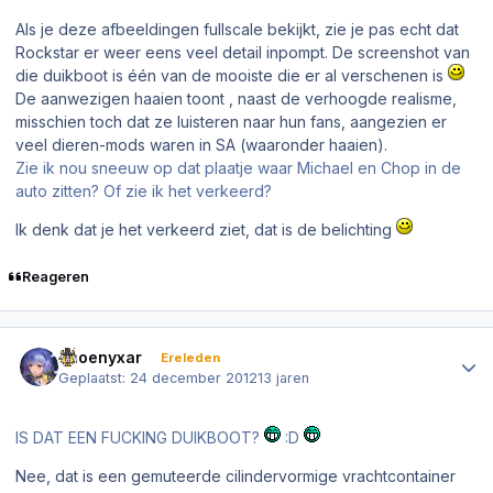
Als je deze afbeeldingen fullscale bekijkt, zie je pas echt dat
Rockstar er weer eens veel detail inpompt. De screenshot van
die duikboot is één van de mooiste die er al verschenen is
De aanwezigen haaien toont , naast de verhoogde realisme,
misschien toch dat ze luisteren naar hun fans, aangezien er
veel dieren-mods waren in SA (waaronder haaien).
Zie ik nou sneeuw op dat plaatje waar Michael en Chop in de
auto zitten? Of zie ik het verkeerd?
Ik denk dat je het verkeerd ziet, dat is de belichting
Reageren
Author stats
Phoenyxar
Ereleden
Geplaatst:
24 december 2012
13 jaren
IS DAT EEN FUCKING DUIKBOOT?
:D
Nee, dat is een gemuteerde cilindervormige vrachtcontainer