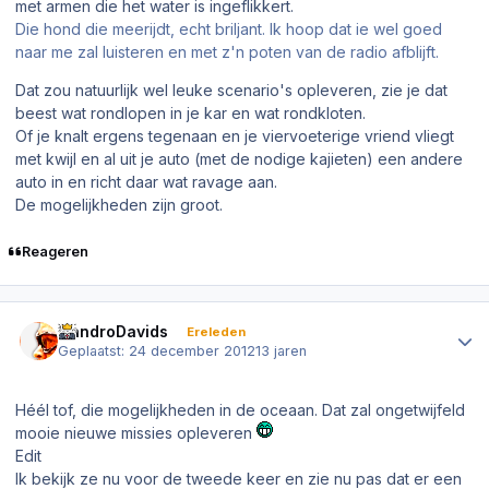
met armen die het water is ingeflikkert.
Die hond die meerijdt, echt briljant. Ik hoop dat ie wel goed
naar me zal luisteren en met z'n poten van de radio afblijft.
Dat zou natuurlijk wel leuke scenario's opleveren, zie je dat
beest wat rondlopen in je kar en wat rondkloten.
Of je knalt ergens tegenaan en je viervoeterige vriend vliegt
met kwijl en al uit je auto (met de nodige kajieten) een andere
auto in en richt daar wat ravage aan.
De mogelijkheden zijn groot.
Reageren
Author stats
NandroDavids
Ereleden
Geplaatst:
24 december 2012
13 jaren
Héél tof, die mogelijkheden in de oceaan. Dat zal ongetwijfeld
mooie nieuwe missies opleveren
Edit
Ik bekijk ze nu voor de tweede keer en zie nu pas dat er een