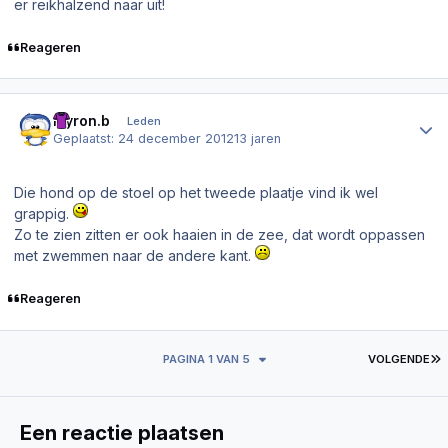
er reikhalzend naar uit!
Reageren
Author stats
myron.b
Leden
Geplaatst:
24 december 2012
13 jaren
Die hond op de stoel op het tweede plaatje vind ik wel
grappig.
Zo te zien zitten er ook haaien in de zee, dat wordt oppassen
met zwemmen naar de andere kant.
Reageren
L
PAGINA 1 VAN 5
VOLGENDE
Een reactie plaatsen