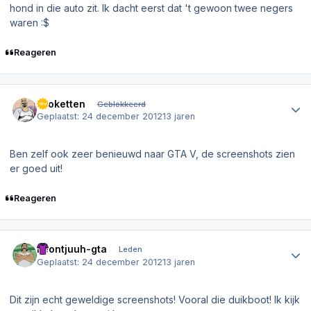
hond in die auto zit. Ik dacht eerst dat 't gewoon twee negers
waren :$
Reageren
Author stats
Kroketten
Geblokkeerd
Geplaatst:
24 december 2012
13 jaren
Ben zelf ook zeer benieuwd naar GTA V, de screenshots zien
er goed uit!
Reageren
Author stats
Leontjuuh-gta
Leden
Geplaatst:
24 december 2012
13 jaren
Dit zijn echt geweldige screenshots! Vooral die duikboot! Ik kijk