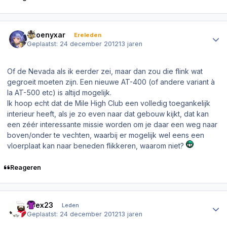
Author stats
Phoenyxar
Ereleden
Geplaatst:
24 december 2012
13 jaren
Of de Nevada als ik eerder zei, maar dan zou die flink wat
gegroeit moeten zijn. Een nieuwe AT-400 (of andere variant à
la AT-500 etc) is altijd mogelijk.
Ik hoop echt dat de Mile High Club een volledig toegankelijk
interieur heeft, als je zo even naar dat gebouw kijkt, dat kan
een zéér interessante missie worden om je daar een weg naar
boven/onder te vechten, waarbij er mogelijk wel eens een
vloerplaat kan naar beneden flikkeren, waarom niet?
Reageren
Author stats
xoex23
Leden
Geplaatst:
24 december 2012
13 jaren