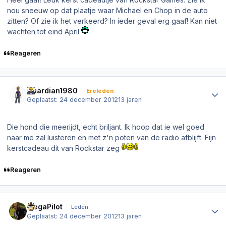
nou sneeuw op dat plaatje waar Michael en Chop in de auto
zitten? Of zie ik het verkeerd? In ieder geval erg gaaf! Kan niet
wachten tot eind April
Reageren
Author stats
Guardian1980
Ereleden
Geplaatst:
24 december 2012
13 jaren
Die hond die meerijdt, echt briljant. Ik hoop dat ie wel goed
naar me zal luisteren en met z'n poten van de radio afblijft. Fijn
kerstcadeau dit van Rockstar zeg
Reageren
Author stats
MegaPilot
Leden
Geplaatst:
24 december 2012
13 jaren