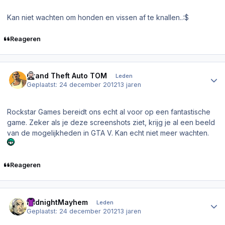
Kan niet wachten om honden en vissen af te knallen..:$
Reageren
Author stats
Grand Theft Auto TOM
Leden
Geplaatst:
24 december 2012
13 jaren
Rockstar Games bereidt ons echt al voor op een fantastische
game. Zeker als je deze screenshots ziet, krijg je al een beeld
van de mogelijkheden in GTA V. Kan echt niet meer wachten.
Reageren
Author stats
MidnightMayhem
Leden
Geplaatst:
24 december 2012
13 jaren