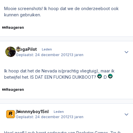
Mooie screenshots! Ik hoop dat we de onderzeeboot ook
kunnen gebruiken.
Reageren
Author stats
MegaPilot
Leden
Geplaatst:
24 december 2012
13 jaren
Ik hoop dat het de Nevada is(prachtig vliegtuig), maar ik
betwijfel het. IS DAT EEN FUCKING DUIKBOOT?
:D
Reageren
Author stats
johnnnyboy15nl
Leden
Geplaatst:
24 december 2012
13 jaren
Heel gaaf! Leuk kerst cadeautje van Rockstar Games. Zie ik