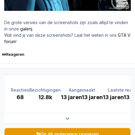
De grote versies van de screenshots zijn zoals altijd te vinden
in onze
galerij
.
Wat vind jij van deze screenshots? Laat het weten in ons
GTA V
forum
!
Reageren
Reacties
Bezichtigingen
Aangemaakt
Laatste reac
68
12.8k
13 jaren
13 jaren
13 jaren
13 j
Expand topic overview
Op dit onderwerp reageren