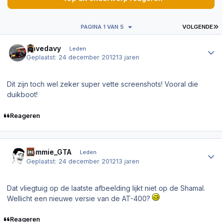
L
PAGINA 1 VAN 5
VOLGENDE
Author stats
Davedavy
Leden
Geplaatst:
24 december 2012
13 jaren
Dit zijn toch wel zeker super vette screenshots! Vooral die
duikboot!
Reageren
Author stats
Sammie_GTA
Leden
Geplaatst:
24 december 2012
13 jaren
Dat vliegtuig op de laatste afbeelding lijkt niet op de Shamal.
Wellicht een nieuwe versie van de AT-400?
Reageren