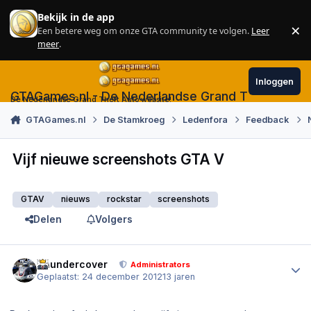
Skip to content
Bekijk in de app
×
Een betere weg om onze GTA community te volgen.
Leer
Sl
meer
.
Inloggen
GTAGames.nl - De Nederlandse Grand Theft Auto
De Nederlandse Grand Theft Auto website!
GTAGames.nl
De Stamkroeg
Ledenfora
Feedback
Vijf nieuwe screenshots GTA V
GTAV
nieuws
rockstar
screenshots
Delen
Volgers
Author stats
Thundercover
Administrators
Geplaatst:
24 december 2012
13 jaren