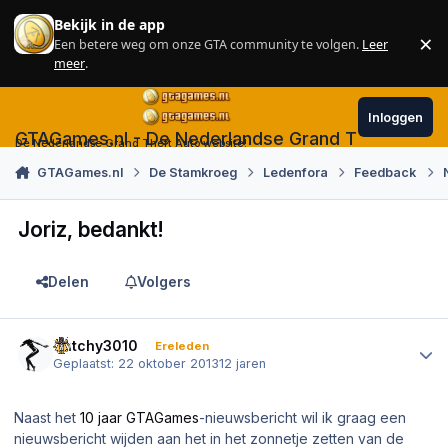
Skip to content
Bekijk in de app
×
Een betere weg om onze GTA community te volgen.
Leer
Sl
meer
.
Inloggen
GTAGames.nl - De Nederlandse Grand Theft Auto
De Nederlandse Grand Theft Auto website!
GTAGames.nl
De Stamkroeg
Ledenfora
Feedback
Joriz, bedankt!
Delen
Volgers
Author stats
Dutchy3010
Ereleden
Geplaatst:
22 oktober 2013
12 jaren
Naast het
10 jaar GTAGames
-nieuwsbericht wil ik graag een
nieuwsbericht wijden aan het in het zonnetje zetten van de