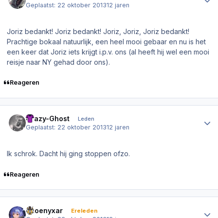
Geplaatst:
22 oktober 2013
12 jaren
Joriz bedankt! Joriz bedankt! Joriz, Joriz, Joriz bedankt!
Prachtige bokaal natuurlijk, een heel mooi gebaar en nu is het
een keer dat Joriz iets krijgt i.p.v. ons (al heeft hij wel een mooi
reisje naar NY gehad
door ons
).
Reageren
Author stats
Crazy-Ghost
Leden
Geplaatst:
22 oktober 2013
12 jaren
Ik schrok. Dacht hij ging stoppen ofzo.
Reageren
Author stats
Phoenyxar
Ereleden