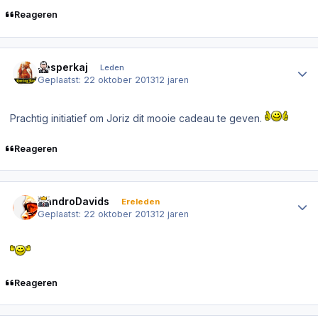
Reageren
Author stats
Jesperkaj
Leden
Geplaatst:
22 oktober 2013
12 jaren
Prachtig initiatief om Joriz dit mooie cadeau te geven.
Reageren
Author stats
NandroDavids
Ereleden
Geplaatst:
22 oktober 2013
12 jaren
Reageren