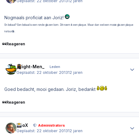
Geplaatst:
22 oktober 2013
12 jaren
Nogmaals proficiat aan Joriz!
En bokaal? Een bokaal is een ronde glazen kom. Dit noem ik een plaque. Maar dan wel een mooie glazen plaque
natuurlijk.
Reageren
Author stats
_Night-Men_
Leden
Geplaatst:
22 oktober 2013
12 jaren
Goed bedacht, mooi gedaan. Joriz, bedankt
Reageren
Author stats
PrioX
Administrators
Geplaatst:
22 oktober 2013
12 jaren