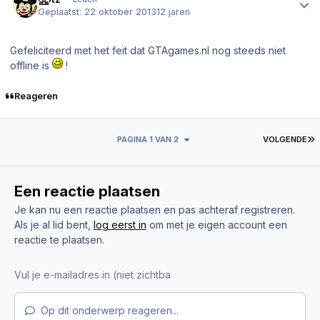
Geplaatst:
22 oktober 2013
12 jaren
Gefeliciteerd met het feit dat GTAgames.nl nog steeds niet
offline is
!
Reageren
L
PAGINA 1 VAN 2
VOLGENDE
Een reactie plaatsen
Je kan nu een reactie plaatsen en pas achteraf registreren.
Als je al lid bent,
log eerst in
om met je eigen account een
reactie te plaatsen.
Op dit onderwerp reageren...