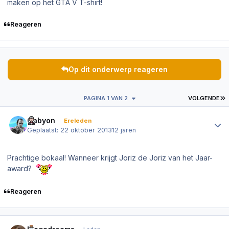
maken op het GTA V T-shirt!
Reageren
Op dit onderwerp reageren
L
PAGINA 1 VAN 2
VOLGENDE
Author stats
Cabyon
Ereleden
Geplaatst:
22 oktober 2013
12 jaren
Prachtige bokaal! Wanneer krijgt Joriz de Joriz van het Jaar-
award?
Reageren
Author stats