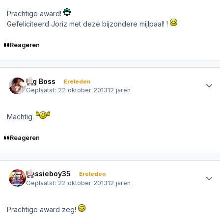
Prachtige award!
Gefeliciteerd Joriz met deze bijzondere mijlpaal! !
Reageren
Author stats
Big Boss
Ereleden
Geplaatst:
22 oktober 2013
12 jaren
Machtig.
Reageren
Author stats
Bassieboy35
Ereleden
Geplaatst:
22 oktober 2013
12 jaren
Prachtige award zeg!