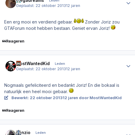
Megadreams
Leden
Geplaatst:
22 oktober 2013
12 jaren
Een erg mooi en verdiend gebaar.
Zonder Joriz zou
GTAForum nooit hebben bestaan. Geniet ervan Joriz!
Reageren
Author stats
MostWantedKid
Leden
Geplaatst:
22 oktober 2013
12 jaren
Nogmaals gefeliciteerd en bedankt Joriz! En die bokaal is
natuurlijk een heel mooi gebaar.
Bewerkt:
22 oktober 2013
12 jaren
door MostWantedKid
Reageren
Author stats
Venzio
Leden