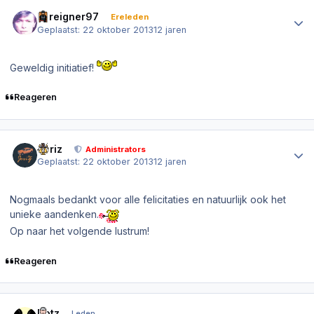
Author stats
Foreigner97
Ereleden
Geplaatst:
22 oktober 2013
12 jaren
Geweldig initiatief!
Reageren
Author stats
Joriz
Administrators
Geplaatst:
22 oktober 2013
12 jaren
Nogmaals bedankt voor alle felicitaties en natuurlijk ook het
unieke aandenken.
Op naar het volgende lustrum!
Reageren
Author stats
Dotz
Leden