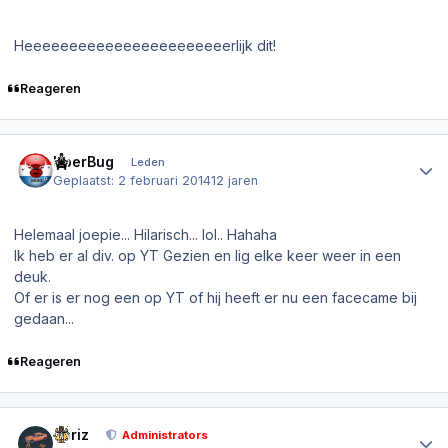
Heeeeeeeeeeeeeeeeeeeeeeerlijk dit!
Reageren
Author stats
UberBug
Leden
Geplaatst:
2 februari 2014
12 jaren
Helemaal joepie... Hilarisch... lol.. Hahaha
Ik heb er al div. op YT Gezien en lig elke keer weer in een
deuk.
Of er is er nog een op YT of hij heeft er nu een facecame bij
gedaan...
Reageren
Author stats
Joriz
Administrators