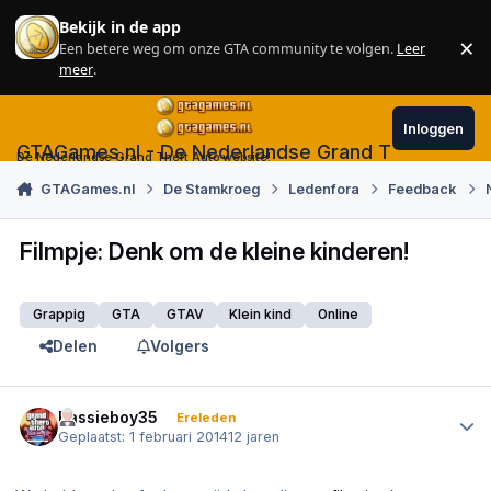
Skip to content
Bekijk in de app
×
Een betere weg om onze GTA community te volgen.
Leer
Sl
meer
.
Inloggen
GTAGames.nl - De Nederlandse Grand Theft Auto
De Nederlandse Grand Theft Auto website!
GTAGames.nl
De Stamkroeg
Ledenfora
Feedback
Filmpje: Denk om de kleine kinderen!
Grappig
GTA
GTAV
Klein kind
Online
Delen
Volgers
Author stats
Bassieboy35
Ereleden
Geplaatst:
1 februari 2014
12 jaren