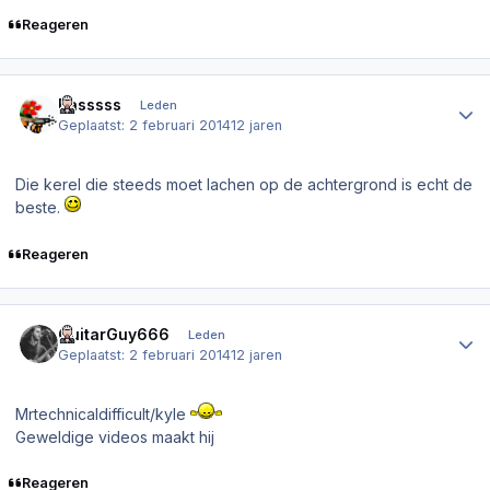
Reageren
Author stats
Basssss
Leden
Geplaatst:
2 februari 2014
12 jaren
Die kerel die steeds moet lachen op de achtergrond is echt de
beste.
Reageren
Author stats
GuitarGuy666
Leden
Geplaatst:
2 februari 2014
12 jaren
Mrtechnicaldifficult/kyle
Geweldige videos maakt hij
Reageren