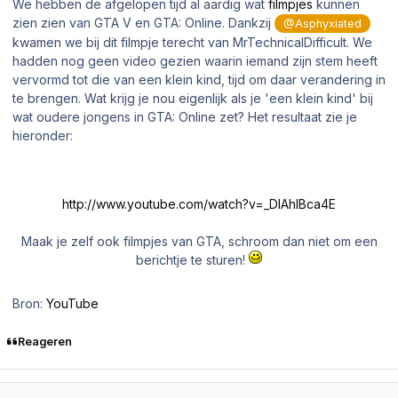
We hebben de afgelopen tijd al aardig wat
filmpjes
kunnen
zien zien van GTA V en GTA: Online. Dankzij
@Asphyxiated
kwamen we bij dit filmpje terecht van MrTechnicalDifficult. We
hadden nog geen video gezien waarin iemand zijn stem heeft
vervormd tot die van een klein kind, tijd om daar verandering in
te brengen. Wat krijg je nou eigenlijk als je 'een klein kind' bij
wat oudere jongens in GTA: Online zet? Het resultaat zie je
hieronder:
http://www.youtube.com/watch?v=_DlAhlBca4E
Maak je zelf ook filmpjes van GTA, schroom dan niet om een
berichtje te sturen!
Bron:
YouTube
Reageren