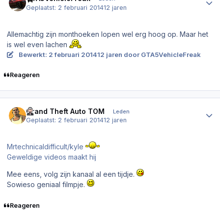
Geplaatst:
2 februari 2014
12 jaren
Allemachtig zijn monthoeken lopen wel erg hoog op. Maar het
is wel even lachen
Bewerkt:
2 februari 2014
12 jaren
door GTA5VehicleFreak
Reageren
Author stats
Grand Theft Auto TOM
Leden
Geplaatst:
2 februari 2014
12 jaren
Mrtechnicaldifficult/kyle
Geweldige videos maakt hij
Mee eens, volg zijn kanaal al een tijdje.
Sowieso geniaal filmpje.
Reageren