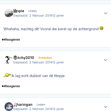
Author stats
Dippie
Leden
Geplaatst:
2 februari 2014
12 jaren
Whahaha, machtig dit! Vooral die kerel op de achtergrond
Reageren
Author stats
Dutchy3010
Ereleden
Geplaatst:
2 februari 2014
12 jaren
Ik lag echt dubbel van dit filmpje.
Reageren
Author stats
.Sharingan
Leden
Geplaatst:
2 februari 2014
12 jaren