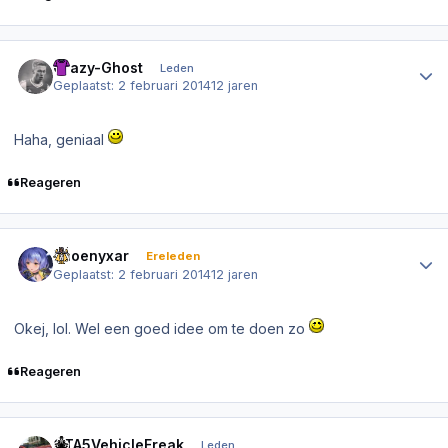
Author stats
Crazy-Ghost
Leden
Geplaatst:
2 februari 2014
12 jaren
Haha, geniaal
Reageren
Author stats
Phoenyxar
Ereleden
Geplaatst:
2 februari 2014
12 jaren
Okej, lol. Wel een goed idee om te doen zo
Reageren
Author stats
GTA5VehicleFreak
Leden