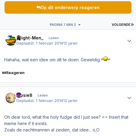
Op dit onderwerp reageren
L
PAGINA 1 VAN 2
VOLGENDE
Author stats
_Night-Men_
Leden
Geplaatst:
1 februari 2014
12 jaren
Hahaha, wat een idee om dit te doen. Geweldig
Reageren
Author stats
Dipsie8
Leden
Geplaatst:
1 februari 2014
12 jaren
Oh dear lord, what the holy fudge did I just see? <= Insert that
meme here if it exists.
Zoals de nachtmannen al zeiden, dat idee... o,O