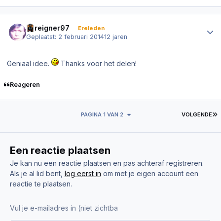
Author stats
Foreigner97
Ereleden
Geplaatst:
2 februari 2014
12 jaren
Geniaal idee.
Thanks voor het delen!
Reageren
L
PAGINA 1 VAN 2
VOLGENDE
Een reactie plaatsen
Je kan nu een reactie plaatsen en pas achteraf registreren.
Als je al lid bent,
log eerst in
om met je eigen account een
reactie te plaatsen.