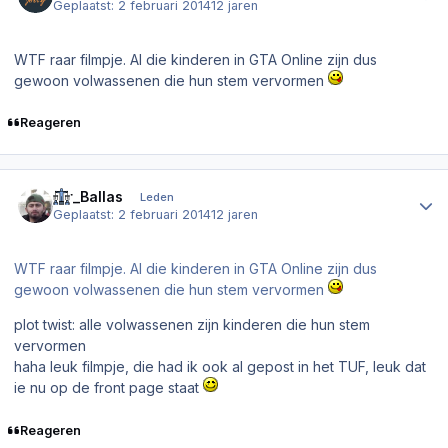
Geplaatst:
2 februari 2014
12 jaren
WTF raar filmpje. Al die kinderen in GTA Online zijn dus
gewoon volwassenen die hun stem vervormen
Reageren
Author stats
Sir_Ballas
Leden
Geplaatst:
2 februari 2014
12 jaren
WTF raar filmpje. Al die kinderen in GTA Online zijn dus
gewoon volwassenen die hun stem vervormen
plot twist: alle volwassenen zijn kinderen die hun stem
vervormen
haha leuk filmpje, die had ik ook al gepost in het TUF, leuk dat
ie nu op de front page staat
Reageren