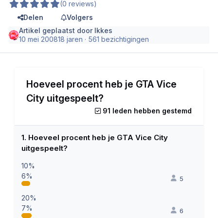
(0 reviews)
Delen
Volgers
Artikel geplaatst door
Ikkes
10 mei 2008
18 jaren
· 561 bezichtigingen
Hoeveel procent heb je GTA Vice
City uitgespeelt?
91 leden hebben gestemd
1. Hoeveel procent heb je GTA Vice City
uitgespeelt?
10%
6%
5
20%
7%
6