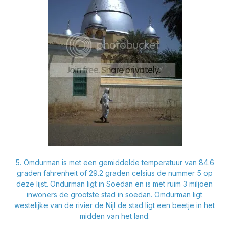
5. Omdurman is met een gemiddelde temperatuur van 84.6
graden fahrenheit of 29.2 graden celsius de nummer 5 op
deze lijst. Ondurman ligt in Soedan en is met ruim 3 miljoen
inwoners de grootste stad in soedan. Omdurman ligt
westelijke van de rivier de Nijl de stad ligt een beetje in het
midden van het land.