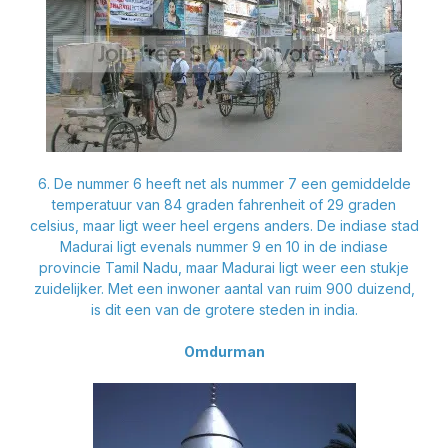
6. De nummer 6 heeft net als nummer 7 een gemiddelde
temperatuur van 84 graden fahrenheit of 29 graden
celsius, maar ligt weer heel ergens anders. De indiase stad
Madurai ligt evenals nummer 9 en 10 in de indiase
provincie Tamil Nadu, maar Madurai ligt weer een stukje
zuidelijker. Met een inwoner aantal van ruim 900 duizend,
is dit een van de grotere steden in india.
Omdurman