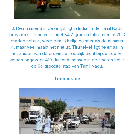
3. De nummer 3 in deze lijst ligt in India, in de Tamil Nadu
provincie. Tirunelveli is met 84.7 graden fahrenheit of 29.3
graden celsius, weer een tikkeltje warmer als de nummer
4, maar veel maakt het niet uit. Tirunelveli ligt helemaal in
het zuiden van de provincie, redelijk dicht bij de zee. Er
wonen ongeveer 410 duizend mensen in de stad en het is
de 6e grootste stad van Tamil Nadu.
Timboektoe