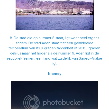
8. De stad die op nummer 8 staat, ligt weer heel ergens
anders. De stad Aden staat met een gemiddelde
temperatuur van 83.9 graden fahrenheit of 28.85 graden
celsius maar net hoger als de nummer 9. Aden ligt in de
republiek Yemen, een land wat zuidelijk van Saoedi-Arabië
ligt.
Niamey