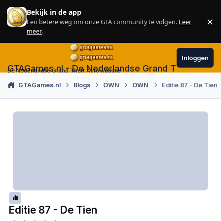
Skip to content
Bekijk in de app
×
Een betere weg om onze GTA community te volgen.
Leer
Sl
meer
.
Inloggen
GTAGames.nl - De Nederlandse Grand Theft Auto
De Nederlandse Grand Theft Auto website!
GTAGames.nl
Blogs
OWN
OWN
Editie 87 - De Tien
Editie 87 - De Tien