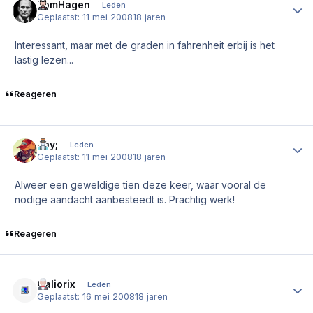
TomHagen
Author
Leden
Geplaatst:
11 mei 2008
18 jaren
Interessant, maar met de graden in fahrenheit erbij is het
lastig lezen...
Reageren
Jay;
Author
Leden
Geplaatst:
11 mei 2008
18 jaren
Alweer een geweldige tien deze keer, waar vooral de
nodige aandacht aanbesteedt is. Prachtig werk!
Reageren
Galiorix
Author
Leden
Geplaatst:
16 mei 2008
18 jaren