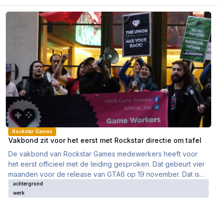
Vakbond zit voor het eerst met Rockstar directie om tafel
Rockstar Games
Vakbond zit voor het eerst met Rockstar directie om tafel
De vakbond van Rockstar Games medewerkers heeft voor
het eerst officieel met de leiding gesproken. Dat gebeurt vier
maanden voor de release van GTA6 op 19 november. Dat is
geen toeval. We leggen uit waarom.
achtergrond
werk