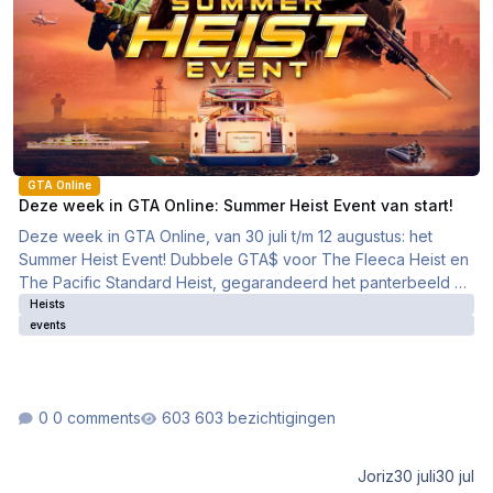
GTA Online
Deze week in GTA Online: Summer Heist Event van start!
Deze week in GTA Online, van 30 juli t/m 12 augustus: het
Summer Heist Event! Dubbele GTA$ voor The Fleeca Heist en
The Pacific Standard Heist, gegarandeerd het panterbeeld op
Cayo Perico, elke week nieuwe schilderijen in The Kortz
Heists
events
Center en een gratis GTA$1.000.000.
0 comments
603 bezichtigingen
Joriz
30 juli
30 jul