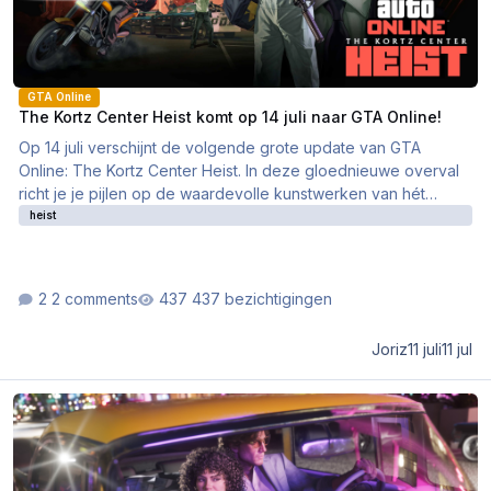
GTA Online
The Kortz Center Heist komt op 14 juli naar GTA Online!
Op 14 juli verschijnt de volgende grote update van GTA
Online: The Kortz Center Heist. In deze gloednieuwe overval
richt je je pijlen op de waardevolle kunstwerken van hét
museum van Los Santos.
heist
2 comments
437 bezichtigingen
Joriz
11 juli
11 jul
Standaard editie GTA6 kost € 79,99 en Ultimate maar liefst €99,99!