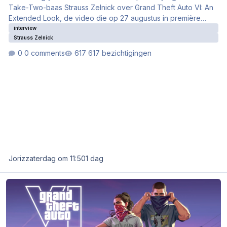
Take-Two-baas Strauss Zelnick over Grand Theft Auto VI: An
Extended Look, de video die op 27 augustus in première
gaat. Schreier verwacht dat we eindelijk stevige gameplay te
interview
Strauss Zelnick
zien krijgen. Zelnick zelf noemt het een "must-see event",
maar gaat weinig in op details.
0 comments
617 bezichtigingen
Joriz
zaterdag om 11:50
1 dag
Grand Theft Auto VI: An Extended Look verschijnt op 27 augustus o