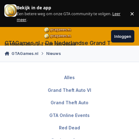
Skip to content
Bekijk in de app
×
Een betere weg om onze GTA community te volgen.
Leer
Sl
meer
.
Inloggen
GTAGames.nl - De Nederlandse Grand Theft Auto
De Nederlandse Grand Theft Auto website!
GTAGames.nl
Nieuws
Alles
Grand Theft Auto VI
Grand Theft Auto
GTA Online Events
Red Dead