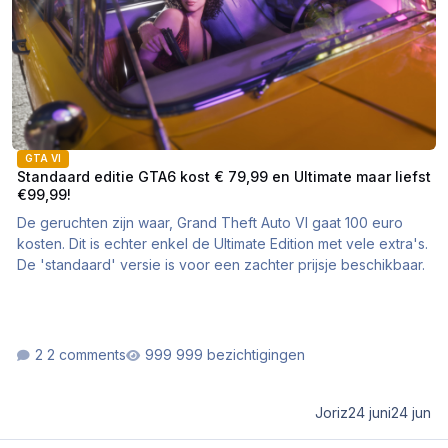
GTA VI
Standaard editie GTA6 kost € 79,99 en Ultimate maar liefst
€99,99!
De geruchten zijn waar, Grand Theft Auto VI gaat 100 euro
kosten. Dit is echter enkel de Ultimate Edition met vele extra's.
De 'standaard' versie is voor een zachter prijsje beschikbaar.
2 comments
999 bezichtigingen
Joriz
24 juni
24 jun