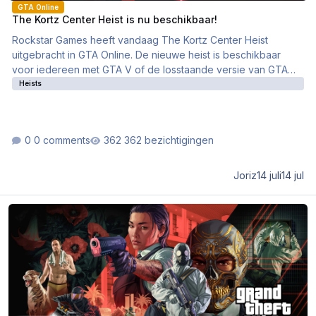
GTA Online
The Kortz Center Heist is nu beschikbaar!
Rockstar Games heeft vandaag The Kortz Center Heist
uitgebracht in GTA Online. De nieuwe heist is beschikbaar
voor iedereen met GTA V of de losstaande versie van GTA
Online.
Heists
0 comments
362 bezichtigingen
Joriz
14 juli
14 jul
The Kortz Center Heist komt op 14 juli naar GTA Online!