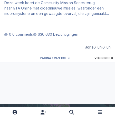
Deze week keert de Community Mission Series terug
naar GTA Online met gloednieuwe missies, waaronder een
moordmysterie en een gewaagde overval, die zijn gemaakt
met de Rockstar Mission Creator en 4x beloningen opleveren.
Gezien de wereld ook deels WK voetbal gek aan het worden
is krijg je ook nog de Los Santos Soccer Jersey voor niets als
0 comments
630 bezichtigingen
je GTA Online in de week van 11 t/m 17 juni speelt.
Joriz
6 juni
6 jun
L
PAGINA 1 VAN 198
VOLGENDE