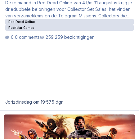
Deze maand in Red Dead Online van 4 t/m 31 augustus krijg je
driedubbele beloningen voor Collector Set Sales, het vinden
van verzamelitems en de Telegram Missions. Collectors die
jagen op zeldzame vondsten zitten deze maand dus goed.
Red Dead Online
Rockstar Games
0 comments
259 bezichtigingen
Joriz
dinsdag om 19:57
5 dgn
Deze week in GTA Online: Summer Heist Event van start!