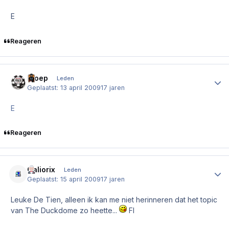
E
Reageren
Kloep
Author
Leden
Geplaatst:
13 april 2009
17 jaren
E
Reageren
Galiorix
Author
Leden
Geplaatst:
15 april 2009
17 jaren
Leuke De Tien, alleen ik kan me niet herinneren dat het topic
van The Duckdome zo heette...
Fl