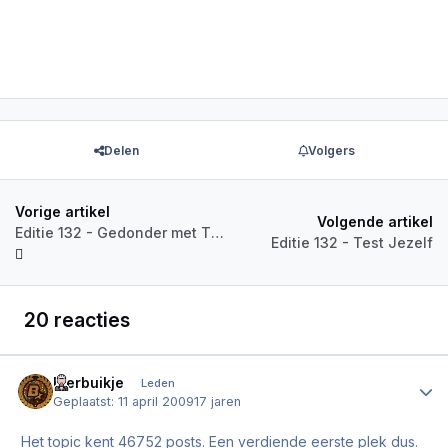
Delen
Volgers
Vorige artikel
Volgende artikel
Editie 132 - Gedonder met Thunder
Editie 132 - Test Jezelf
20 reacties
Bierbuikje
Author
Leden
Geplaatst:
11 april 2009
17 jaren
Het topic kent 46752 posts. Een verdiende eerste plek dus.