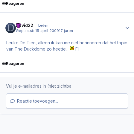
Reageren
David22
Author
Leden
Geplaatst:
15 april 2009
17 jaren
Leuke De Tien, alleen ik kan me niet herinneren dat het topic
van The Duckdome zo heette...
Fl
Reageren
Reactie toevoegen...