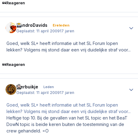
Reageren
NandroDavids
Author
Ereleden
Geplaatst:
11 april 2009
17 jaren
Goed, welk SL+ heeft informatie uit het SL Forum lopen
lekken? Volgens mij stond daar een vrij duidelijke straf voor...
Reageren
Bierbuikje
Author
Leden
Geplaatst:
11 april 2009
17 jaren
Goed, welk SL+ heeft informatie uit het SL Forum lopen
lekken? Volgens mij stond daar een vrij duidelijke straf voor...
Heftige top 10. Bij de gevallen van het SL topic en het BeaT
DowN topic is beide keren buiten de toestemming van de
crew gehandeld. =O