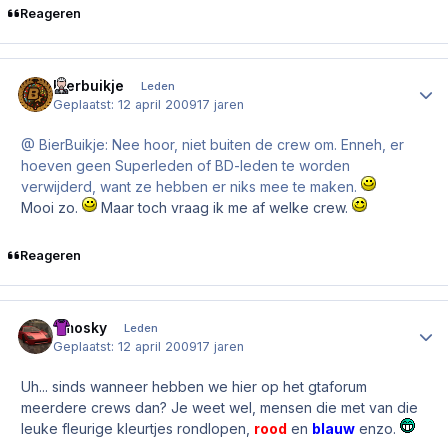
Reageren
Bierbuikje
Author
Leden
Geplaatst:
12 april 2009
17 jaren
@ BierBuikje: Nee hoor, niet buiten de crew om. Enneh, er
hoeven geen Superleden of BD-leden te worden
verwijderd, want ze hebben er niks mee te maken.
Mooi zo.
Maar toch vraag ik me af welke crew.
Reageren
Ymosky
Author
Leden
Geplaatst:
12 april 2009
17 jaren
Uh... sinds wanneer hebben we hier op het gtaforum
meerdere crews dan? Je weet wel, mensen die met van die
leuke fleurige kleurtjes rondlopen,
rood
en
blauw
enzo.