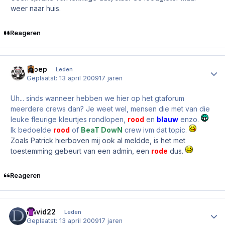
weer naar huis.
Reageren
Kloep
Author
Leden
Geplaatst:
13 april 2009
17 jaren
Uh... sinds wanneer hebben we hier op het gtaforum
meerdere crews dan? Je weet wel, mensen die met van die
leuke fleurige kleurtjes rondlopen,
rood
en
blauw
enzo.
Ik bedoelde
rood
of
BeaT DowN
crew ivm dat topic.
Zoals Patrick hierboven mij ook al meldde, is het met
toestemming gebeurt van een admin, een
rode
dus.
Reageren
David22
Author
Leden
Geplaatst:
13 april 2009
17 jaren