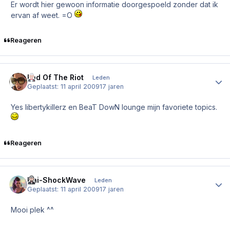
Er wordt hier gewoon informatie doorgespoeld zonder dat ik
ervan af weet. =O
Reageren
End Of The Riot
Author
Leden
Geplaatst:
11 april 2009
17 jaren
Yes libertykillerz en BeaT DowN lounge mijn favoriete topics.
Reageren
Kai-ShockWave
Author
Leden
Geplaatst:
11 april 2009
17 jaren
Mooi plek ^^