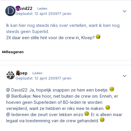
David22
Author
Leden
Geplaatst:
12 april 2009
17 jaren
Ik kan hier nog steeds niks over vertellen, want ik ben nog
steeds geen Superlid.
Zit daar een stille hint voor de crew in, Kloep?
Reageren
Kloep
Author
Leden
Geplaatst:
12 april 2009
17 jaren
@ David22: Ja, hopelijk snappen ze hem een beetje.
@ BierBuikje: Nee hoor, niet buiten de crew om. Enneh, er
hoeven geen Superleden of BD-leden te worden
verwijderd, want ze hebben er niks mee te maken.
@ Iedereen die zeurt over lekken enzo
: Er is alleen maar
legaal via toestemming van de crew gehandeld.