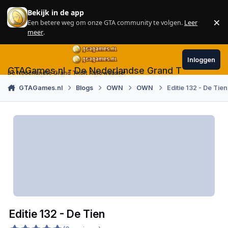
Skip to content
Bekijk in de app
×
Een betere weg om onze GTA community te volgen.
Leer
Sl
meer
.
Inloggen
GTAGames.nl - De Nederlandse Grand Theft Auto
De Nederlandse Grand Theft Auto website!
GTAGames.nl
Blogs
OWN
OWN
Editie 132 - De Tien
Editie 132 - De Tien