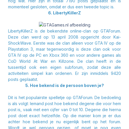
nog wat. Hier zijn in totaal 7190 posts geplaatst en is
momenteel gesloten, omdat er dus een tweede topic is.
6. LibertyKillerZ
LibertyKillerZ is de bekendste online-clan op GTAForum.
Deze clan werd op 13 april 2008 opgericht door Kai-
ShockWave. Eerste was de clan alleen voor GTA IV op de
Playstation 3, maar tegenwoordig is deze clan ook voor
GTA IV op de PC en Xbox 360 en voor andere games als
CoD World At War en Killzone. De clan heeft in de
tussentijd ook een eigen subforum, zodat deze alle
activiteiten simpel kan ordenen. Er zijn inmiddels 9420
posts geplaatst.
5. Hoe bekend is de persoon boven je?
Dit is het populairste spelletje op GTAForum. De bedoeling
is als volgt: Iemand post hoe bekend degene die voor hem
post is, vaak met een cijfer van 0 tot 10. Degene die hierna
post doet exact hetzelfde. Op die manier kom je er dus
achter hoe bekend je nu eigenlijk bent op het forum.
Wordt je wel genoeg gezien, of moet je nog even