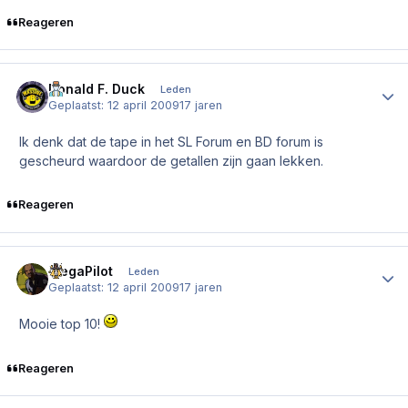
Reageren
Donald F. Duck
Author
Leden
Geplaatst:
12 april 2009
17 jaren
Ik denk dat de tape in het SL Forum en BD forum is
gescheurd waardoor de getallen zijn gaan lekken.
Reageren
MegaPilot
Author
Leden
Geplaatst:
12 april 2009
17 jaren
Mooie top 10!
Reageren