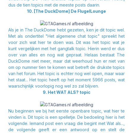
dus de tien topics met de meeste posts daarin.
10. [The DuckDome] De FlugelLounge
Als je in The DuckDome hebt gezeten, ken je dit topic wel.
Met als ondertitel "Het algemene chat topic" spreekt het
voor zich wat hier te doen was. Dit was het topic wat je
kunt vergelijken met het gangtalk topic. Hierin werd er dus
over van alles en nog wat gepraat. Helaas bestaat The
DuckDome niet meer, maar dat weerhoud hun er niet van
om op nummer tien te komen wat betreft de drukste topics
van het forum. Het topic is echter nog wel open, maar waar
het staat... Het topic heeft op het moment 5966 posts, wat
waarschijnlijk voorlopig nog wel zo zal blijven.
9. Het WAT ALS? topic
Nu beginnen we bij het eerste openbare topic, wat
hier
te
vinden is. Dit topic is een spelletje. De bedoeling hier is het
volgende. Iemand post een vraag die begint met Wat als...,
de volgende geeft er een antwoord op en stelt de