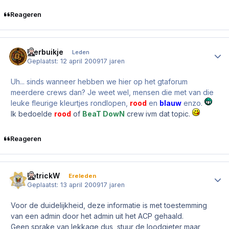
Reageren
Bierbuikje
Author
Leden
Geplaatst:
12 april 2009
17 jaren
Uh... sinds wanneer hebben we hier op het gtaforum
meerdere crews dan? Je weet wel, mensen die met van die
leuke fleurige kleurtjes rondlopen,
rood
en
blauw
enzo.
Ik bedoelde
rood
of
BeaT DowN
crew ivm dat topic.
Reageren
PatrickW
Author
Ereleden
Geplaatst:
13 april 2009
17 jaren
Voor de duidelijkheid, deze informatie is met toestemming
van een admin door het admin uit het ACP gehaald.
Geen sprake van lekkage dus, stuur de loodgieter maar