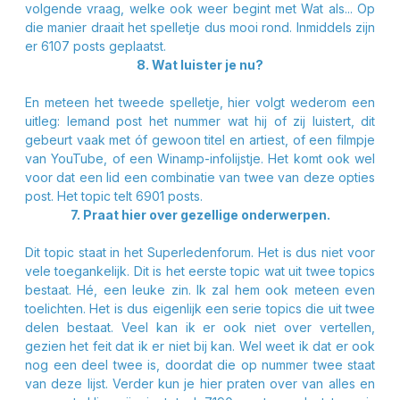
volgende vraag, welke ook weer begint met Wat als... Op
die manier draait het spelletje dus mooi rond. Inmiddels zijn
er 6107 posts geplaatst.
8. Wat luister je nu?
En meteen het tweede spelletje, hier volgt wederom een
uitleg: Iemand post het nummer wat hij of zij luistert, dit
gebeurt vaak met óf gewoon titel en artiest, of een filmpje
van YouTube, of een Winamp-infolijstje. Het komt ook wel
voor dat een lid een combinatie van twee van deze opties
post. Het topic telt 6901 posts.
7. Praat hier over gezellige onderwerpen.
Dit topic staat in het Superledenforum. Het is dus niet voor
vele toegankelijk. Dit is het eerste topic wat uit twee topics
bestaat. Hé, een leuke zin. Ik zal hem ook meteen even
toelichten. Het is dus eigenlijk een serie topics die uit twee
delen bestaat. Veel kan ik er ook niet over vertellen,
gezien het feit dat ik er niet bij kan. Wel weet ik dat er ook
nog een deel twee is, doordat die op nummer twee staat
van deze lijst. Verder kun je hier praten over van alles en