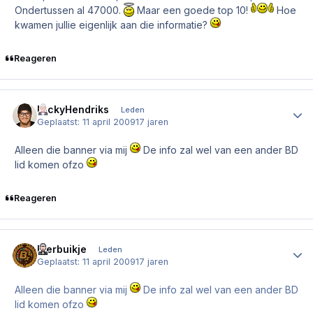
Ondertussen al 47000.
Maar een goede top 10!
Hoe
kwamen jullie eigenlijk aan die informatie?
Reageren
NickyHendriks
Author
Leden
Geplaatst:
11 april 2009
17 jaren
Alleen die banner via mij
De info zal wel van een ander BD
lid komen ofzo
Reageren
Bierbuikje
Author
Leden
Geplaatst:
11 april 2009
17 jaren
Alleen die banner via mij
De info zal wel van een ander BD
lid komen ofzo