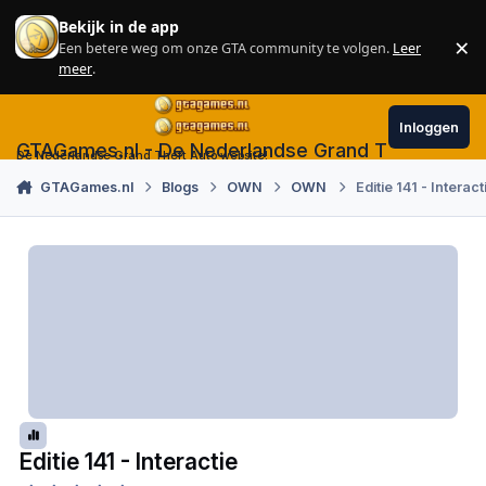
Skip to content
Bekijk in de app
×
Een betere weg om onze GTA community te volgen.
Leer
Sl
meer
.
Inloggen
GTAGames.nl - De Nederlandse Grand Theft Auto
De Nederlandse Grand Theft Auto website!
GTAGames.nl
Blogs
OWN
OWN
Editie 141 - Interact
Editie 141 - Interactie