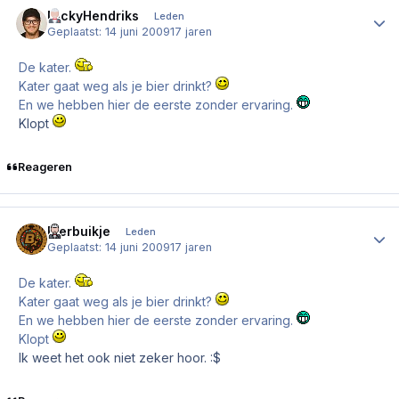
NickyHendriks
Author
Leden
Geplaatst:
14 juni 2009
17 jaren
De kater.
Kater gaat weg als je bier drinkt?
En we hebben hier de eerste zonder ervaring.
Klopt
Reageren
Bierbuikje
Author
Leden
Geplaatst:
14 juni 2009
17 jaren
De kater.
Kater gaat weg als je bier drinkt?
En we hebben hier de eerste zonder ervaring.
Klopt
Ik weet het ook niet zeker hoor. :$