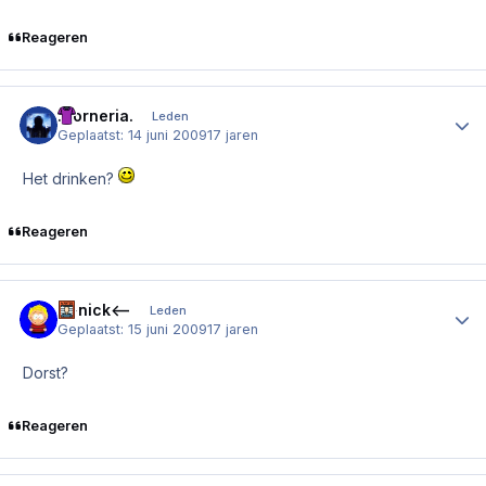
Reageren
.Corneria.
Author
Leden
Geplaatst:
14 juni 2009
17 jaren
Het drinken?
Reageren
-->nick<--
Author
Leden
Geplaatst:
15 juni 2009
17 jaren
Dorst?
Reageren