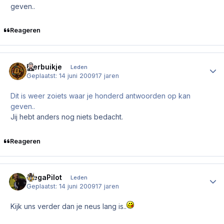
geven..
Reageren
Bierbuikje
Author
Leden
Geplaatst:
14 juni 2009
17 jaren
Dit is weer zoiets waar je honderd antwoorden op kan
geven..
Jij hebt anders nog niets bedacht.
Reageren
MegaPilot
Author
Leden
Geplaatst:
14 juni 2009
17 jaren
Kijk uns verder dan je neus lang is..