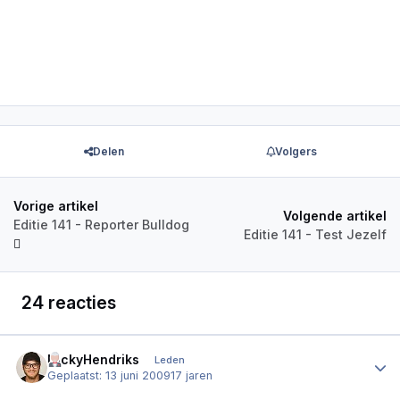
Delen
Volgers
Vorige artikel
Volgende artikel
Editie 141 - Reporter Bulldog
Editie 141 - Test Jezelf
24 reacties
NickyHendriks
Author
Leden
Geplaatst:
13 juni 2009
17 jaren