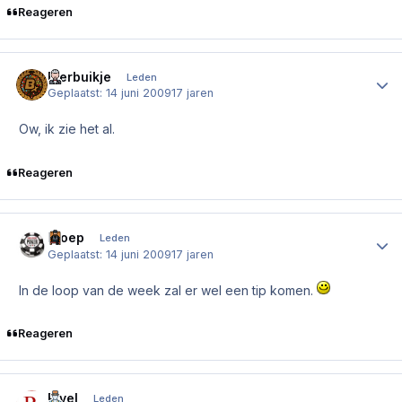
Reageren
Bierbuikje
Author
Leden
Geplaatst:
14 juni 2009
17 jaren
Ow, ik zie het al.
Reageren
Kloep
Author
Leden
Geplaatst:
14 juni 2009
17 jaren
In de loop van de week zal er wel een tip komen.
Reageren
Rivel
Author
Leden