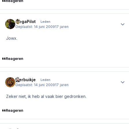
Reageren
MegaPilot
Author
Leden
Geplaatst:
14 juni 2009
17 jaren
Jowx.
Reageren
Bierbuikje
Author
Leden
Geplaatst:
14 juni 2009
17 jaren
Zeker niet, ik heb al vaak bier gedronken.
Reageren