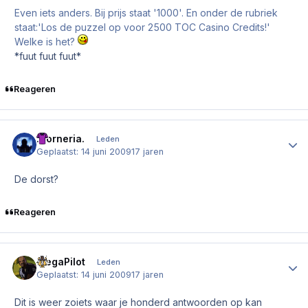
Even iets anders. Bij prijs staat '1000'. En onder de rubriek
staat:'Los de puzzel op voor 2500 TOC Casino Credits!'
Welke is het?
*fuut fuut fuut*
Reageren
.Corneria.
Author
Leden
Geplaatst:
14 juni 2009
17 jaren
De dorst?
Reageren
MegaPilot
Author
Leden
Geplaatst:
14 juni 2009
17 jaren
Dit is weer zoiets waar je honderd antwoorden op kan