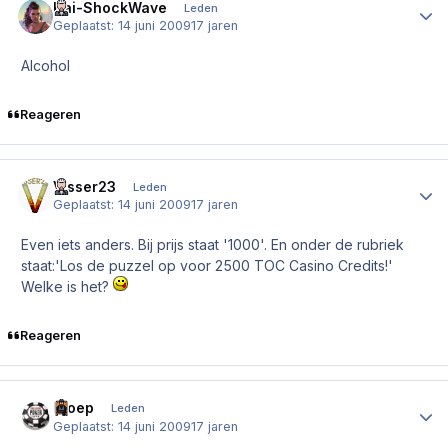
Kai-ShockWave
Author
Leden
Geplaatst:
14 juni 2009
17 jaren
Alcohol
Reageren
Visser23
Author
Leden
Geplaatst:
14 juni 2009
17 jaren
Even iets anders. Bij prijs staat '1000'. En onder de rubriek
staat:'Los de puzzel op voor 2500 TOC Casino Credits!'
Welke is het?
Reageren
Kloep
Author
Leden
Geplaatst:
14 juni 2009
17 jaren