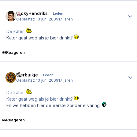
NickyHendriks
Author
Leden
Geplaatst:
13 juni 2009
17 jaren
De kater.
Kater gaat weg als je bier drinkt?
Reageren
Bierbuikje
Author
Leden
Geplaatst:
13 juni 2009
17 jaren
De kater.
Kater gaat weg als je bier drinkt?
En we hebben hier de eerste zonder ervaring.
Reageren