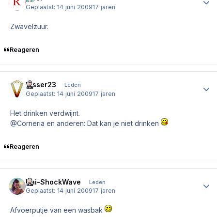
Geplaatst:
14 juni 2009
17 jaren
Zwavelzuur.
Reageren
Visser23
Author
Leden
Geplaatst:
14 juni 2009
17 jaren
Het drinken verdwijnt.
@Corneria en anderen: Dat kan je niet drinken
Reageren
Kai-ShockWave
Author
Leden
Geplaatst:
14 juni 2009
17 jaren
Afvoerputje van een wasbak