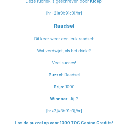
Deze rubriek is geschreven door
Kloep
!
[hr=2]
#3b91c3
[/hr]
Raadsel
Dit keer weer een leuk raadsel:
Wat verdwijnt, als het drinkt?
Veel succes!
Puzzel:
Raadsel
Prijs:
1000
Winnaar:
Jij...?
[hr=2]
#3b91c3
[/hr]
Los de puzzel op voor 1000 TOC Casino Credits!