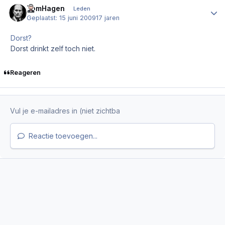
TomHagen
Author
Leden
Geplaatst:
15 juni 2009
17 jaren
Dorst?
Dorst drinkt zelf toch niet.
Reageren
Reactie toevoegen...