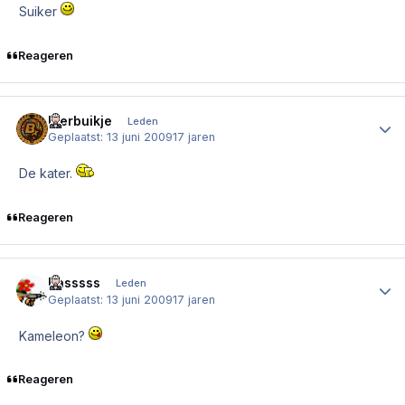
Suiker
Reageren
Bierbuikje
Author
Leden
Geplaatst:
13 juni 2009
17 jaren
De kater.
Reageren
Basssss
Author
Leden
Geplaatst:
13 juni 2009
17 jaren
Kameleon?
Reageren