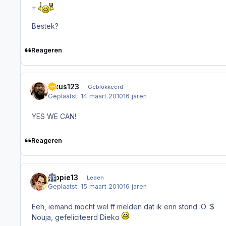
+
Bestek?
Reageren
lexus123
Geblokkeerd
Geplaatst:
14 maart 2010
16 jaren
YES WE CAN!
Reageren
flippie13
Leden
Geplaatst:
15 maart 2010
16 jaren
Eeh, iemand mocht wel ff melden dat ik erin stond :O :$
Nouja, gefeliciteerd Dieko