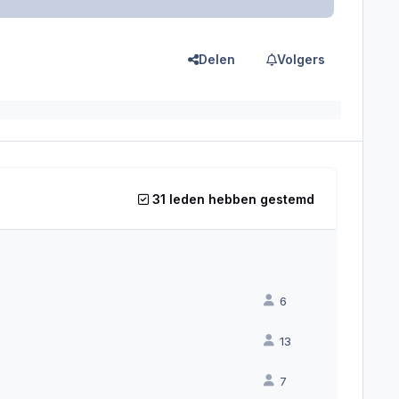
Delen
Volgers
31 leden hebben gestemd
6
13
7