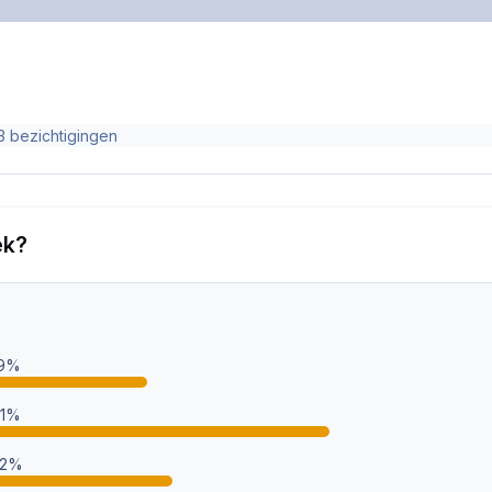
3 bezichtigingen
ek?
19%
41%
22%