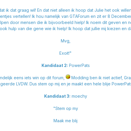
at graag wil! En dat niet alleen ik hoop dat Julie het ook willen! N
entjes vertellen! Ik hou namelijk van GTAForum en zit er 8 Decemb
lpen door mensen die ik bijvoorbeeld hielp! Ik noem dit geven en ne
ook hulp van die gene wie ik hielp! Ik hoop dat jullie mij kiezen en 
Mvg,
Exoit!"
Kandidaat 2:
PowerPats
delijk eens iets win op dit forum,
Modding ben ik niet actief, Gra
egeerde LVDW. Dus stem op mij en je maakt een hele blije PowerPat
Kandidaat 3:
moechy
"Stem op my
Maak me blij