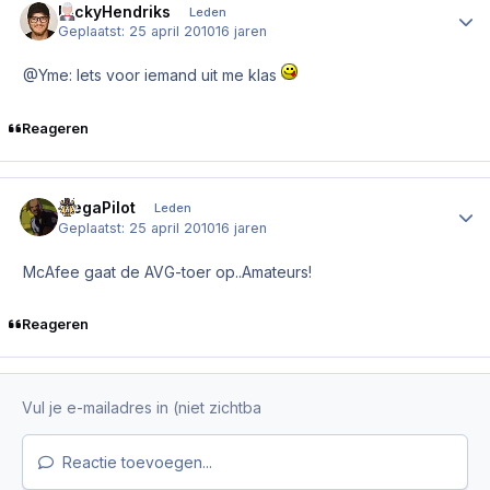
NickyHendriks
Author
Leden
Geplaatst:
25 april 2010
16 jaren
@Yme: Iets voor iemand uit me klas
Reageren
MegaPilot
Author
Leden
Geplaatst:
25 april 2010
16 jaren
McAfee gaat de AVG-toer op..Amateurs!
Reageren
Reactie toevoegen...