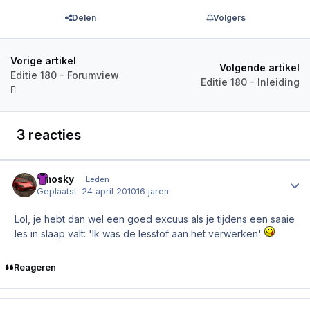
Delen
Volgers
Vorige artikel
Volgende artikel
Editie 180 - Forumview
Editie 180 - Inleiding
3 reacties
Ymosky
Author
Leden
Geplaatst:
24 april 2010
16 jaren
Lol, je hebt dan wel een goed excuus als je tijdens een saaie
les in slaap valt: 'Ik was de lesstof aan het verwerken'
Reageren