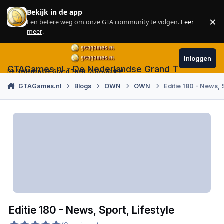
Skip to content
Bekijk in de app
×
Een betere weg om onze GTA community te volgen.
Leer
Sl
meer
.
Inloggen
GTAGames.nl - De Nederlandse Grand Theft Auto
De Nederlandse Grand Theft Auto website!
GTAGames.nl
Blogs
OWN
OWN
Editie 180 - News, S
Editie 180 - News, Sport, Lifestyle