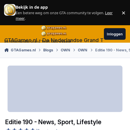
Skip to content
Bekijk in de app
×
Een betere weg om onze GTA community te volgen.
Leer
Sl
meer
.
Inloggen
GTAGames.nl - De Nederlandse Grand Theft Auto
De Nederlandse Grand Theft Auto website!
GTAGames.nl
Blogs
OWN
OWN
Editie 190 - News, S
Editie 190 - News, Sport, Lifestyle