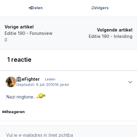
Delen
Volgers
Vorige artikel
Volgende artikel
Editie 190 - Forumview
Editie 190 - Inleiding
1 reactie
FireFighter
Author
Leden
Geplaatst:
6 juli 2010
16 jaren
Nazi ringtone..
Reageren