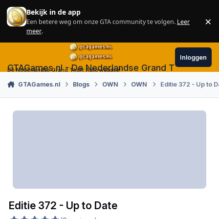
Skip to content
Bekijk in de app
×
Een betere weg om onze GTA community te volgen.
Leer
Sl
meer
.
Inloggen
GTAGames.nl - De Nederlandse Grand Theft Auto
De Nederlandse Grand Theft Auto website!
GTAGames.nl
Blogs
OWN
OWN
Editie 372 - Up to D
Editie 372 - Up to Date