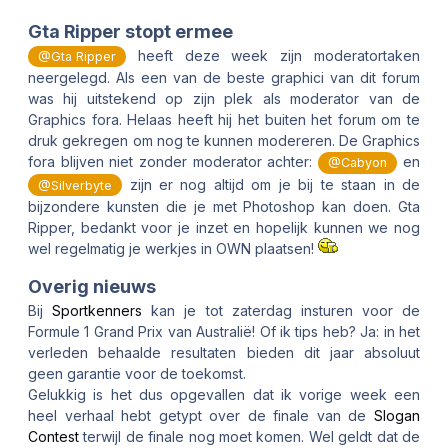
Gta Ripper stopt ermee
heeft deze week zijn moderatortaken
@Gta Ripper
neergelegd. Als een van de beste graphici van dit forum
was hij uitstekend op zijn plek als moderator van de
Graphics fora. Helaas heeft hij het buiten het forum om te
druk gekregen om nog te kunnen modereren. De Graphics
fora blijven niet zonder moderator achter:
en
@Cabyon
zijn er nog altijd om je bij te staan in de
@Silverbyte
bijzondere kunsten die je met Photoshop kan doen. Gta
Ripper, bedankt voor je inzet en hopelijk kunnen we nog
wel regelmatig je werkjes in OWN plaatsen!
Overig nieuws
Bij
Sportkenners
kan je tot zaterdag insturen voor de
Formule 1 Grand Prix van Australië! Of ik tips heb? Ja: in het
verleden behaalde resultaten bieden dit jaar absoluut
geen garantie voor de toekomst.
Gelukkig is het dus opgevallen dat ik vorige week een
heel verhaal hebt getypt over de finale van de
Slogan
Contest
terwijl de finale nog moet komen. Wel geldt dat de