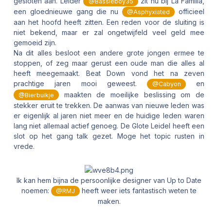
gesloten aan. Leider
zit nu bij La Familia,
@Bassieboy35
een gloednieuwe gang die nu
officieel
@Asphyxiated
aan het hoofd heeft zitten. Een reden voor de sluiting is
niet bekend, maar er zal ongetwijfeld veel geld mee
gemoeid zijn.
Na dit alles besloot een andere grote jongen ermee te
stoppen, of zeg maar gerust een oude man die alles al
heeft meegemaakt. Beat Down vond het na zeven
prachtige jaren mooi geweest.
en
@Cabyon
maakten de moeilijke beslissing om de
@Bierbuikje
stekker eruit te trekken. De aanwas van nieuwe leden was
er eigenlijk al jaren niet meer en de huidige leden waren
lang niet allemaal actief genoeg. De Glote Leidel heeft een
slot op het gang talk gezet. Moge het topic rusten in
vrede.
Ik kan hem bijna de persoonlijke designer van Up to Date
noemen:
heeft weer iets fantastisch weten te
@RMJ
maken.