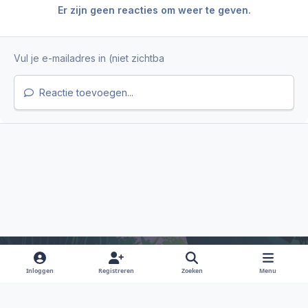
Er zijn geen reacties om weer te geven.
Reactie toevoegen...
Inloggen
Registreren
Zoeken
Menu
Light Mode
Dark Mode
System Preference
f
i
x
y
d
a
n
o
i
Taal
Privacy Policy
Contact
Cookies
RSS