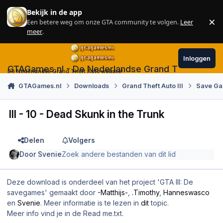
Skip to content
Bekijk in de app
×
Een betere weg om onze GTA community te volgen.
Leer
Sl
meer
.
Inloggen
GTAGames.nl - De Nederlandse Grand Theft Auto
De Nederlandse Grand Theft Auto website!
GTAGames.nl
Downloads
Grand Theft Auto III
Save G
III - 10 - Dead Skunk in the Trunk
Delen
Volgers
Door
Svenie
Zoek andere bestanden van dit lid
Deze download is onderdeel van het project 'GTA III: De
savegames' gemaakt door
-Matthijs-
,
.Timothy
,
Hanneswasco
en
Svenie
. Meer informatie is te lezen in
dit
topic.
Meer info vind je in de Read me.txt.