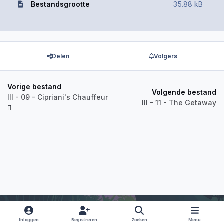
Bestandsgrootte
35.88 kB
Delen
Volgers
Vorige bestand
Volgende bestand
III - 09 - Cipriani's Chauffeur
III - 11 - The Getaway
Inloggen
Registreren
Zoeken
Menu
Light Mode
Dark Mode
System Preference