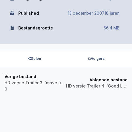
Published
13 december 2007
18 jaren
Bestandsgrootte
66.4 MB
Delen
Volgers
Vorige bestand
Volgende bestand
HD versie Trailer 3: 'move up, ladies'
HD versie Trailer 4: 'Good Lord, What Are You Doing? aka Everyone's a Rat'