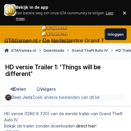
Skip to content
Bekijk in de app
×
Een betere weg om onze GTA community te volgen.
Leer
Sl
meer
.
Inloggen
GTAGames.nl - De Nederlandse Grand Theft Auto
De Nederlandse Grand Theft Auto website!
GTAGames.nl
Downloads
Grand Theft Auto IV
HD Trail
HD versie Trailer 1: 'Things will be
different'
Delen
Volgers
Door
Joriz
Zoek andere bestanden van dit lid
HD versie (1280 X 720) van de eerste trailer van Grand Theft
Auto IV.
Bekijk de trailer zonder downloaden
direct hier
!