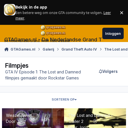
Skip to content
Bekijk in de app
×
Een betere weg om onze GTA community te volgen.
Leer
Sl
meer
.
Inloggen
GTAGames.nl - De Nederlandse Grand Theft Auto
De Nederlandse Grand Theft Auto website!
GTAGames.nl
Galerij
Grand Theft Auto IV
The Lost an
Filmpjes
Volgers
GTA IV Episode 1: The Lost and Damned
filmpjes gemaakt door Rockstar Games
SORTEREN OP
Weazel News
The Lost and Damned - Trailer 2
Weazel News
The Lost and Damned -
Door
Joriz
Trailer 2
Door
Joriz