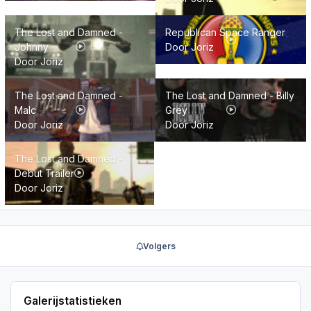
The Lost and Damned - Johnny
Republican Space Ranger
The Lost and Damned -
Republican Space Ranger
Johnny
Door
Joriz
Door
Joriz
The Lost and Damned - Malc
The Lost and Damned - Billy Grey
The Lost and Damned -
The Lost and Damned - Billy
Malc
Grey
Door
Joriz
Door
Joriz
The Lost and Damned - Debut Trailer
The Lost and Damned -
Debut Trailer
Door
Joriz
Volgers
Galerijstatistieken