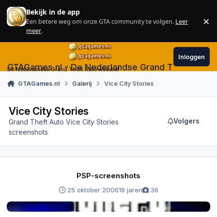
Skip to content
Bekijk in de app
×
Een betere weg om onze GTA community te volgen.
Leer
Sl
meer
.
Inloggen
GTAGames.nl - De Nederlandse Grand Theft Auto
De Nederlandse Grand Theft Auto website!
GTAGames.nl
Galerij
Vice City Stories
Vice City Stories
Volgers
Grand Theft Auto Vice City Stories
screenshots
PSP-screenshots
PSP-screenshots
25 oktober 2006
19 jaren
36
PSP-filmpjes