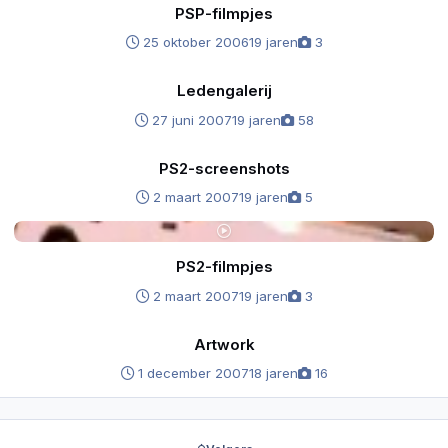
PSP-filmpjes
25 oktober 2006
19 jaren
3
Ledengalerij
Ledengalerij
27 juni 2007
19 jaren
58
PS2-screenshots
PS2-screenshots
2 maart 2007
19 jaren
5
PS2-filmpjes
PS2-filmpjes
2 maart 2007
19 jaren
3
Artwork
Artwork
1 december 2007
18 jaren
16