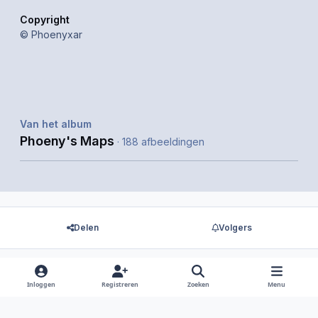
Copyright
© Phoenyxar
Van het album
Phoeny's Maps
· 188 afbeeldingen
Delen
Volgers
Inloggen
Registreren
Zoeken
Menu
Er zijn geen reacties om weer te geven.