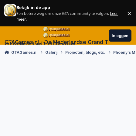
Skip to content
Bekijk in de app
×
Een betere weg om onze GTA community te volgen.
Leer
Sl
meer
.
Inloggen
GTAGames.nl - De Nederlandse Grand Theft Auto
De Nederlandse Grand Theft Auto website!
GTAGames.nl
Galerij
Projecten, blogs, etc.
Phoeny's M