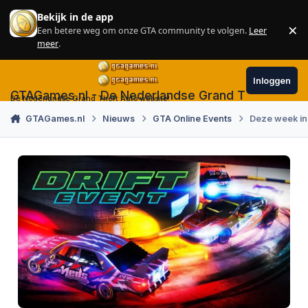
Skip to content
Bekijk in de app
×
Een betere weg om onze GTA community te volgen.
Leer
Sl
meer
.
Inloggen
GTAGames.nl - De Nederlandse Grand Theft Auto
De Nederlandse Grand Theft Auto website!
GTAGames.nl
Nieuws
GTA Online Events
Deze week in 