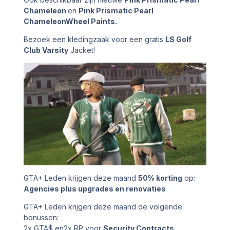
Chameleon
en
Pink Prismatic Pearl
ChameleonWheel Paints.
Bezoek een kledingzaak voor een gratis
LS Golf
Club Varsity
Jacket!
GTA+ Leden krijgen deze maand
50% korting
op:
Agencies plus upgrades en renovaties
GTA+ Leden krijgen deze maand de volgende
bonussen:
2x GTA$ en2x RP voor
Security Contracts