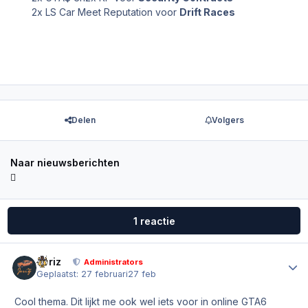
2x LS Car Meet Reputation voor
Drift Races
Delen
Volgers
Naar nieuwsberichten
1 reactie
Joriz
Author
Administrators
Geplaatst:
27 februari
27 feb
Cool thema. Dit lijkt me ook wel iets voor in online GTA6