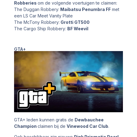
Robberies
om de volgende voertuigen te claimen:
The Duggan Robbery:
Maibatsu Penumbra FF
met
een LS Car Meet Vanity Plate
The McTony Robbery:
Grotti GT500
The Cargo Ship Robbery:
BF Weevil
GTA+
GTA+ leden kunnen gratis de
Dewbauchee
Champion
claimen bij de
Vinewood Car Club
.
Ook beschikbaar zijn nieuwe
Pink Prismatic Pearl