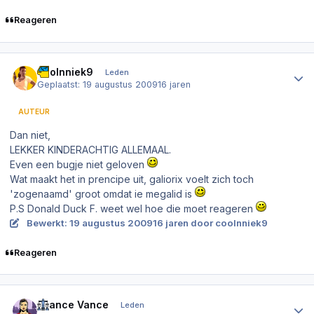
Reageren
Author stats
coolnniek9
Leden
Geplaatst:
19 augustus 2009
16 jaren
AUTEUR
Dan niet,
LEKKER KINDERACHTIG ALLEMAAL.
Even een bugje niet geloven
Wat maakt het in prencipe uit, galiorix voelt zich toch
'zogenaamd' groot omdat ie megalid is
P.S Donald Duck F. weet wel hoe die moet reageren
Bewerkt:
19 augustus 2009
16 jaren
door coolnniek9
Reageren
Author stats
~Lance Vance
Leden