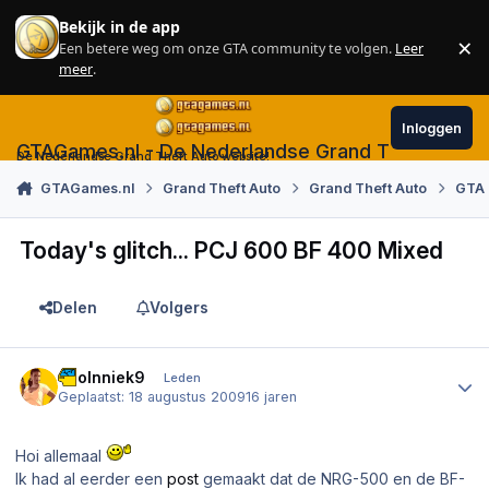
Skip to content
Bekijk in de app
×
Een betere weg om onze GTA community te volgen.
Leer
Sl
meer
.
Inloggen
GTAGames.nl - De Nederlandse Grand Theft Auto
De Nederlandse Grand Theft Auto website!
GTAGames.nl
Grand Theft Auto
Grand Theft Auto
GTA 
Today's glitch... PCJ 600 BF 400 Mixed
Delen
Volgers
Author stats
coolnniek9
Leden
Geplaatst:
18 augustus 2009
16 jaren
Hoi allemaal
Ik had al eerder een
post
gemaakt dat de NRG-500 en de BF-