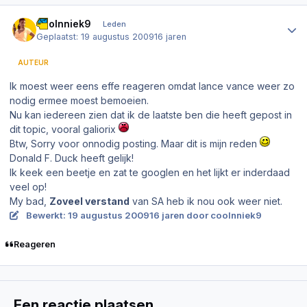
Author stats
coolnniek9
Leden
Geplaatst:
19 augustus 2009
16 jaren
AUTEUR
Ik moest weer eens effe reageren omdat lance vance weer zo
nodig ermee moest bemoeien.
Nu kan iedereen zien dat ik de laatste ben die heeft gepost in
dit topic, vooral galiorix
Btw, Sorry voor onnodig posting. Maar dit is mijn reden
Donald F. Duck heeft gelijk!
Ik keek een beetje en zat te googlen en het lijkt er inderdaad
veel op!
My bad,
Zoveel verstand
van SA heb ik nou ook weer niet.
Bewerkt:
19 augustus 2009
16 jaren
door coolnniek9
Reageren
Een reactie plaatsen