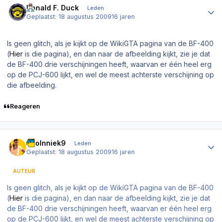
Donald F. Duck
Leden
Geplaatst:
18 augustus 2009
16 jaren
Is geen glitch, als je kijkt op de WikiGTA pagina van de BF-400
(
Hier
is die pagina), en dan naar de afbeelding kijkt, zie je dat
de BF-400 drie verschijningen heeft, waarvan er één heel erg
op de PCJ-600 lijkt, en wel de meest achterste verschijning op
die afbeelding.
Reageren
Author stats
coolnniek9
Leden
Geplaatst:
18 augustus 2009
16 jaren
AUTEUR
Is geen glitch, als je kijkt op de WikiGTA pagina van de BF-400
(
Hier
is die pagina), en dan naar de afbeelding kijkt, zie je dat
de BF-400 drie verschijningen heeft, waarvan er één heel erg
op de PCJ-600 lijkt, en wel de meest achterste verschijning op