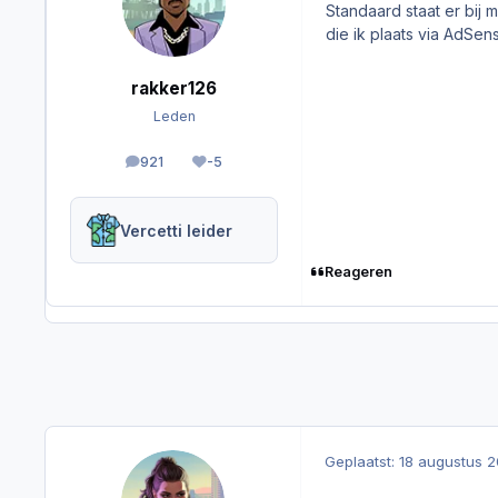
Standaard staat er bij 
die ik plaats via AdSe
rakker126
Leden
921
-5
berichten
Reputation
Vercetti leider
Reageren
Geplaatst:
18 augustus 