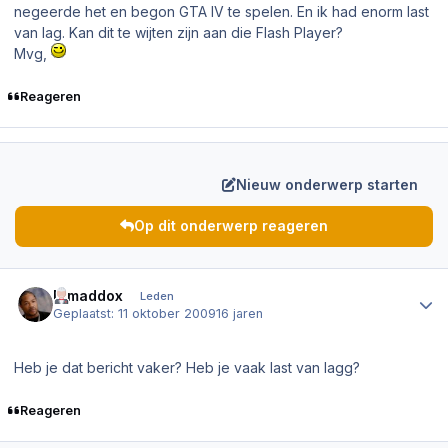
negeerde het en begon GTA IV te spelen. En ik had enorm last
van lag. Kan dit te wijten zijn aan die Flash Player?
Mvg,
Reageren
Nieuw onderwerp starten
Op dit onderwerp reageren
Author stats
Djmaddox
Leden
Geplaatst:
11 oktober 2009
16 jaren
Heb je dat bericht vaker? Heb je vaak last van lagg?
Reageren