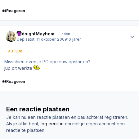
Reageren
Author stats
MidnightMayhem
Leden
Geplaatst:
11 oktober 2009
16 jaren
AUTEUR
Misschien even je PC opnieuw opstarten?
jup dit werkte
Reageren
Een reactie plaatsen
Je kan nu een reactie plaatsen en pas achteraf registreren.
Als je al lid bent,
log eerst in
om met je eigen account een
reactie te plaatsen.