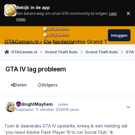
Skip to content
Bekijk in de app
×
Een betere weg om onze GTA community te volgen.
Leer
Sl
meer
.
Inloggen
GTAGames.nl - De Nederlandse Grand Theft Auto
De Nederlandse Grand Theft Auto website!
GTAGames.nl
Grand Theft Auto
Grand Theft Auto
GTA 
GTA IV lag probleem
Delen
Volgers
Author stats
MidnightMayhem
Leden
Geplaatst:
11 oktober 2009
16 jaren
Toen ik daarstraks GTA IV opstartte, kreeg ik een melding dat
'you need Adobe Flash Player 10 to run Social Club.' Ik