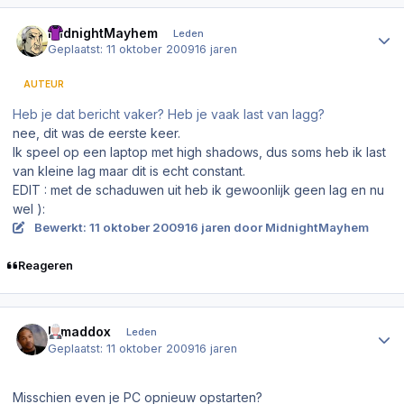
Author stats
MidnightMayhem
Leden
Geplaatst:
11 oktober 2009
16 jaren
AUTEUR
Heb je dat bericht vaker? Heb je vaak last van lagg?
nee, dit was de eerste keer.
Ik speel op een laptop met high shadows, dus soms heb ik last
van kleine lag maar dit is echt constant.
EDIT : met de schaduwen uit heb ik gewoonlijk geen lag en nu
wel ):
Bewerkt:
11 oktober 2009
16 jaren
door MidnightMayhem
Reageren
Author stats
Djmaddox
Leden
Geplaatst:
11 oktober 2009
16 jaren
Misschien even je PC opnieuw opstarten?