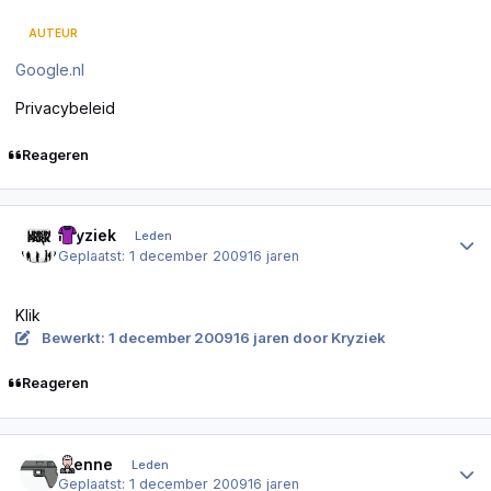
AUTEUR
Google.nl
Privacybeleid
Reageren
Author stats
Kryziek
Leden
Geplaatst:
1 december 2009
16 jaren
Klik
Bewerkt:
1 december 2009
16 jaren
door Kryziek
Reageren
Author stats
.Senne
Leden
Geplaatst:
1 december 2009
16 jaren