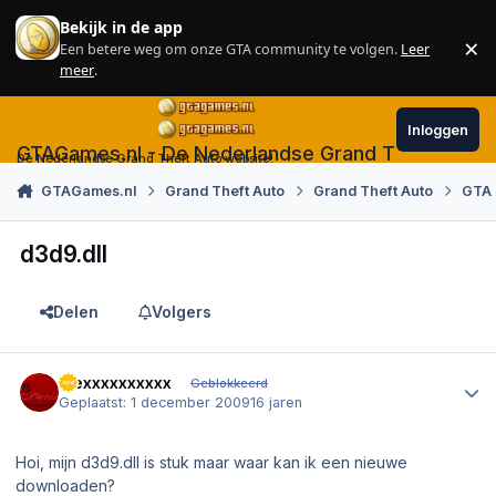
Skip to content
Bekijk in de app
×
Een betere weg om onze GTA community te volgen.
Leer
Sl
meer
.
Inloggen
GTAGames.nl - De Nederlandse Grand Theft Auto
De Nederlandse Grand Theft Auto website!
GTAGames.nl
Grand Theft Auto
Grand Theft Auto
GTA
d3d9.dll
Delen
Volgers
Author stats
Alexxxxxxxxxx
Geblokkeerd
Geplaatst:
1 december 2009
16 jaren
Hoi, mijn d3d9.dll is stuk maar waar kan ik een nieuwe
downloaden?