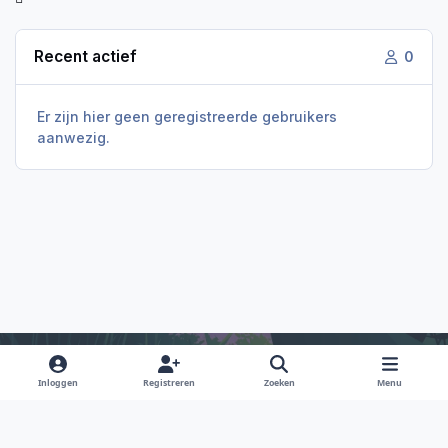
Recent actief
0
Er zijn hier geen geregistreerde gebruikers
aanwezig.
Inloggen
Registreren
Zoeken
Menu
Light Mode
Dark Mode
System Preference
f
i
x
y
d
a
n
o
i
Taal
Privacy Policy
Contact
Cookies
RSS
c
s
u
s