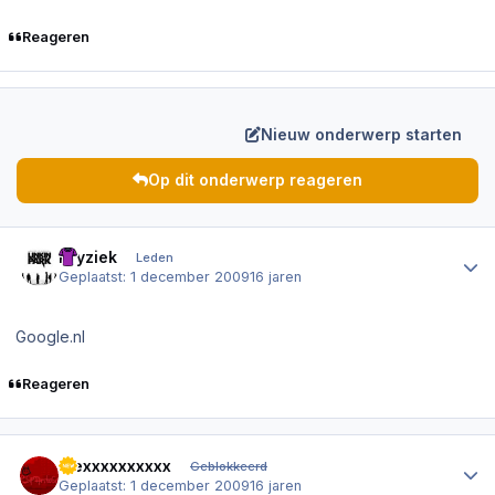
Reageren
Nieuw onderwerp starten
Op dit onderwerp reageren
Author stats
Kryziek
Leden
Geplaatst:
1 december 2009
16 jaren
Google.nl
Reageren
Author stats
Alexxxxxxxxxx
Geblokkeerd
Geplaatst:
1 december 2009
16 jaren