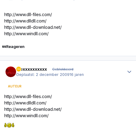
http://www.dll-files.com/
http://www.dlldll.com/
http://www.dll-download.net/
http://www.windll.com/
Reageren
Author stats
Alexxxxxxxxxx
Geblokkeerd
Geplaatst:
2 december 2009
16 jaren
AUTEUR
http://www.dll-files.com/
http://www.dlldll.com/
http://www.dll-download.net/
http://www.windll.com/