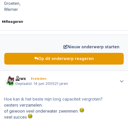
Groeten,
Werner
Reageren
Nieuw onderwerp starten
Op dit onderwerp reageren
Author stats
Jowx
Ereleden
Geplaatst:
14 juni 2005
21 jaren
Hoe kan ik het beste mijn long capaciteit vergroten?
oesters verzamelen.
of gewoon veel onderwater zwemmen.
veel succes