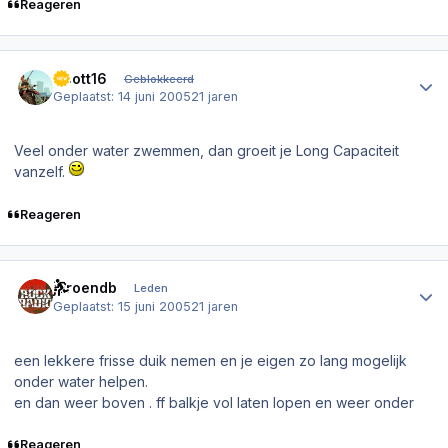
Reageren
Author stats
Scott16
Geblokkeerd
Geplaatst:
14 juni 2005
21 jaren
Veel onder water zwemmen, dan groeit je Long Capaciteit
vanzelf.
Reageren
Author stats
jeroendb
Leden
Geplaatst:
15 juni 2005
21 jaren
een lekkere frisse duik nemen en je eigen zo lang mogelijk
onder water helpen.
en dan weer boven . ff balkje vol laten lopen en weer onder
Reageren