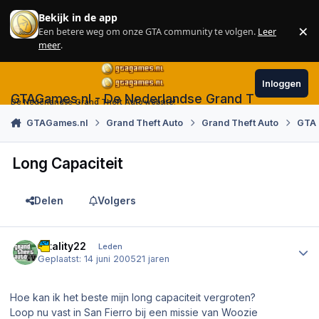
Skip to content
Bekijk in de app
×
Een betere weg om onze GTA community te volgen.
Leer
Sl
meer
.
Inloggen
GTAGames.nl - De Nederlandse Grand Theft Auto
De Nederlandse Grand Theft Auto website!
GTAGames.nl
Grand Theft Auto
Grand Theft Auto
GTA 
Long Capaciteit
Delen
Volgers
Author stats
fatality22
Leden
Geplaatst:
14 juni 2005
21 jaren
Hoe kan ik het beste mijn long capaciteit vergroten?
Loop nu vast in San Fierro bij een missie van Woozie