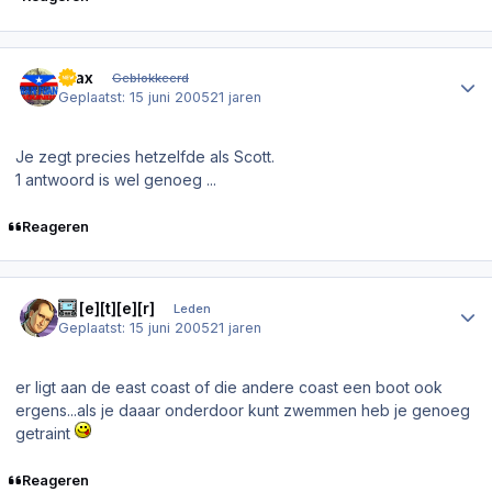
Author stats
Trax
Geblokkeerd
Geplaatst:
15 juni 2005
21 jaren
Je zegt precies hetzelfde als Scott.
1 antwoord is wel genoeg ...
Reageren
Author stats
[p][e][t][e][r]
Leden
Geplaatst:
15 juni 2005
21 jaren
er ligt aan de east coast of die andere coast een boot ook
ergens...als je daaar onderdoor kunt zwemmen heb je genoeg
getraint
Reageren