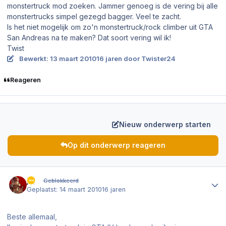
monstertruck mod zoeken. Jammer genoeg is de vering bij alle
monstertrucks simpel gezegd bagger. Veel te zacht.
Is het niet mogelijk om zo'n monstertruck/rock climber uit GTA
San Andreas na te maken? Dat soort vering wil ik!
Twist
Bewerkt:
13 maart 2010
16 jaren
door Twister24
Reageren
Nieuw onderwerp starten
Op dit onderwerp reageren
Author stats
jvj
Geblokkeerd
Geplaatst:
14 maart 2010
16 jaren
Beste allemaal,