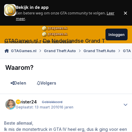
Skip to content
Bekijk in de app
×
Een betere weg om onze GTA community te volgen.
Leer
Sl
meer
.
Inloggen
GTAGames.nl - De Nederlandse Grand Theft Auto
De Nederlandse Grand Theft Auto website!
GTAGames.nl
Grand Theft Auto
Grand Theft Auto
GTA
Waarom?
Delen
Volgers
Author stats
Twister24
Geblokkeerd
Geplaatst:
13 maart 2010
16 jaren
Beste allemaal,
Ik mis de monstertruck in GTA IV heel erg, dus ik ging voor een