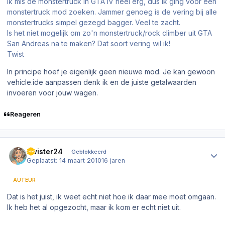
Ik mis de monstertruck in GTA IV heel erg, dus ik ging voor een
monstertruck mod zoeken. Jammer genoeg is de vering bij alle
monstertrucks simpel gezegd bagger. Veel te zacht.
Is het niet mogelijk om zo'n monstertruck/rock climber uit GTA
San Andreas na te maken? Dat soort vering wil ik!
Twist
In principe hoef je eigenlijk geen nieuwe mod. Je kan gewoon
vehicle.ide aanpassen denk ik en de juiste getalwaarden
invoeren voor jouw wagen.
Reageren
Author stats
Twister24
Geblokkeerd
Geplaatst:
14 maart 2010
16 jaren
AUTEUR
Dat is het juist, ik weet echt niet hoe ik daar mee moet omgaan.
Ik heb het al opgezocht, maar ik kom er echt niet uit.