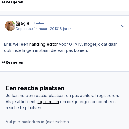
Reageren
Author stats
Beagle
Leden
Geplaatst:
14 maart 2010
16 jaren
Er is wel een
handling editor
voor GTA IV, mogelijk dat daar
ook instellingen in staan die van pas komen.
Reageren
Een reactie plaatsen
Je kan nu een reactie plaatsen en pas achteraf registreren.
Als je al lid bent,
log eerst in
om met je eigen account een
reactie te plaatsen.