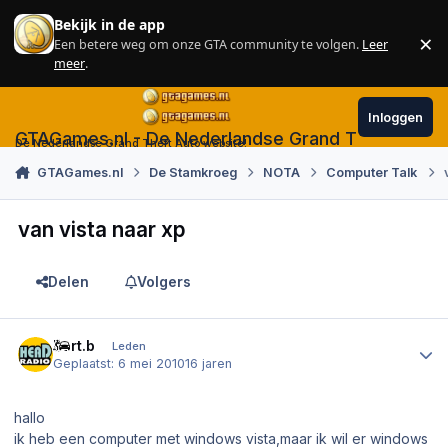
Skip to content
Bekijk in de app
×
Een betere weg om onze GTA community te volgen.
Leer
Sl
meer
.
Inloggen
GTAGames.nl - De Nederlandse Grand Theft Auto
De Nederlandse Grand Theft Auto website!
GTAGames.nl
De Stamkroeg
NOTA
Computer Talk
van vista naar xp
Delen
Volgers
Author stats
bert.b
Leden
Geplaatst:
6 mei 2010
16 jaren
hallo
ik heb een computer met windows vista,maar ik wil er windows