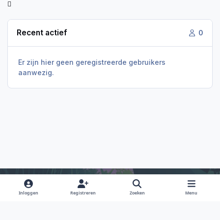
Recent actief
0
Er zijn hier geen geregistreerde gebruikers
aanwezig.
Inloggen
Registreren
Zoeken
Menu
Light Mode
Dark Mode
System Preference
f
i
x
y
d
a
n
o
i
Taal
Privacy Policy
Contact
Cookies
RSS