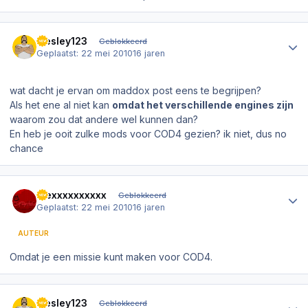
Author stats
wesley123
Geblokkeerd
Geplaatst:
22 mei 2010
16 jaren
wat dacht je ervan om maddox post eens te begrijpen?
Als het ene al niet kan
omdat het verschillende engines zijn
waarom zou dat andere wel kunnen dan?
En heb je ooit zulke mods voor COD4 gezien? ik niet, dus no
chance
Author stats
Alexxxxxxxxxx
Geblokkeerd
Geplaatst:
22 mei 2010
16 jaren
AUTEUR
Omdat je een missie kunt maken voor COD4.
Author stats
wesley123
Geblokkeerd