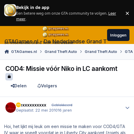
Skip to content
Bekijk in de app
×
Een betere weg om onze GTA community te volgen.
Leer
Sl
meer
.
Inloggen
GTAGames.nl - De Nederlandse Grand Theft Auto
De Nederlandse Grand Theft Auto website!
GTAGames.nl
Grand Theft Auto
Grand Theft Auto
GTA 
COD4: Missie vóór Niko in LC aankomt
Delen
Volgers
Author stats
Alexxxxxxxxxx
Geblokkeerd
Geplaatst:
22 mei 2010
16 jaren
Hoi, het lijkt mij leuk om een missie te maken voor COD4/GTA
IV waar je speelt voordat je in Liberty City aankomt (zoiets als