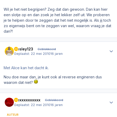
Wil je het niet begrijpen? Zeg dat dan gewoon. Dan kan hier
een slotje op en dan zoek je het lekker zelf uit. We proberen
je te helpen door te zeggen dat het niet mogelijk is. Als jij toch
zo eigenwijs bent om te zeggen van wel, waarom vraag je dat
dan?!
Author stats
wesley123
Geblokkeerd
Geplaatst:
22 mei 2010
16 jaren
Met Alice kan het dacht ik.
Nou doe maar dan, je kunt ook al reverse engineren dus
waarom dat niet?
Author stats
Alexxxxxxxxxx
Geblokkeerd
Geplaatst:
22 mei 2010
16 jaren
AUTEUR