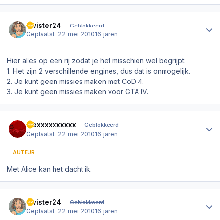
Author stats
Twister24
Geblokkeerd
Geplaatst:
22 mei 2010
16 jaren
Hier alles op een rij zodat je het misschien wel begrijpt:
1. Het zijn 2 verschillende engines, dus dat is onmogelijk.
2. Je kunt geen missies maken met CoD 4.
3. Je kunt geen missies maken voor GTA IV.
Author stats
Alexxxxxxxxxx
Geblokkeerd
Geplaatst:
22 mei 2010
16 jaren
AUTEUR
Met Alice kan het dacht ik.
Author stats
Twister24
Geblokkeerd
Geplaatst:
22 mei 2010
16 jaren