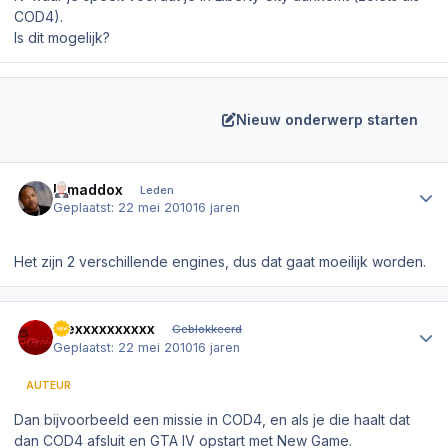
COD4).
Is dit mogelijk?
Nieuw onderwerp starten
Author stats
Djmaddox
Leden
Geplaatst:
22 mei 2010
16 jaren
Het zijn 2 verschillende engines, dus dat gaat moeilijk worden.
Author stats
Alexxxxxxxxxx
Geblokkeerd
Geplaatst:
22 mei 2010
16 jaren
AUTEUR
Dan bijvoorbeeld een missie in COD4, en als je die haalt dat
dan COD4 afsluit en GTA IV opstart met New Game.