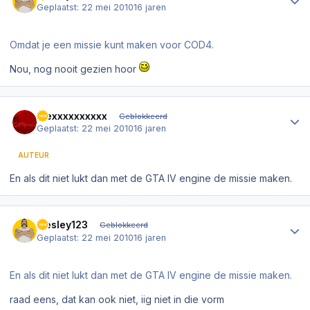
Geplaatst:
22 mei 2010
16 jaren
Omdat je een missie kunt maken voor COD4.
Nou, nog nooit gezien hoor
Author stats
Alexxxxxxxxxx
Geblokkeerd
Geplaatst:
22 mei 2010
16 jaren
AUTEUR
En als dit niet lukt dan met de GTA IV engine de missie maken.
Author stats
wesley123
Geblokkeerd
Geplaatst:
22 mei 2010
16 jaren
En als dit niet lukt dan met de GTA IV engine de missie maken.
raad eens, dat kan ook niet, iig niet in die vorm