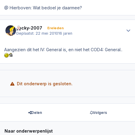
@ Hierboven: Wat bedoel je daarmee?
Author stats
Jacky-2007
Ereleden
Geplaatst:
22 mei 2010
16 jaren
Aangezien dit het IV: General is, en niet het COD4: General..
Dit onderwerp is gesloten.
Delen
Volgers
Naar onderwerpenlijst