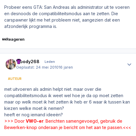
Probeer eens GTA: San Andreas als administrator uit te voeren
en desnoods de compatibiliteitsmodus aan te zetten. Die
carspawner lijkt me het probleem niet, aangezien dat een
afzonderlijk programma is.
Reageren
Author stats
Woody268
Leden
Geplaatst:
24 mei 2010
16 jaren
AUTEUR
met uitvoeren als admin helpt niet. maar over die
compatibiliteitsmodus ik weet wel hoe je da op moet zetten
maar op welk moet ik het zetten ik heb er 6 waar ik tussen kan
kiezen welke moet ik nemen?
heeft er nog iemand ideeën?
>>> Door
VWO-er
: Berichten samengevoegd, gebruik de
Bewerken
-knop onderaan je bericht om het aan te passen.<<<