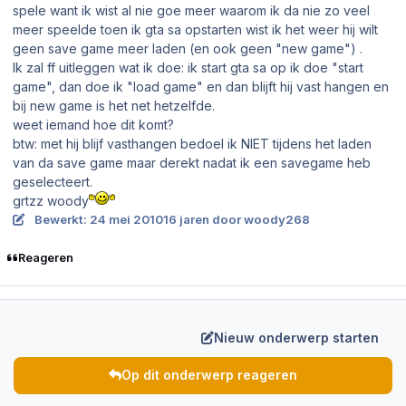
spele want ik wist al nie goe meer waarom ik da nie zo veel
meer speelde toen ik gta sa opstarten wist ik het weer hij wilt
geen save game meer laden (en ook geen "new game") .
Ik zal ff uitleggen wat ik doe: ik start gta sa op ik doe "start
game", dan doe ik "load game" en dan blijft hij vast hangen en
bij new game is het net hetzelfde.
weet iemand hoe dit komt?
btw: met hij blijf vasthangen bedoel ik NIET tijdens het laden
van da save game maar derekt nadat ik een savegame heb
geselecteert.
grtzz woody
Bewerkt:
24 mei 2010
16 jaren
door woody268
Reageren
Nieuw onderwerp starten
Op dit onderwerp reageren