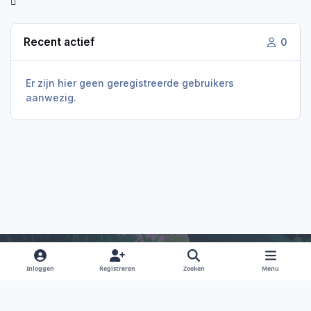
Recent actief
0
Er zijn hier geen geregistreerde gebruikers
aanwezig.
Inloggen
Registreren
Zoeken
Menu
Light Mode
Dark Mode
System Preference
f
i
x
y
d
a
n
o
i
Taal
Privacy Policy
Contact
Cookies
RSS
c
s
u
s