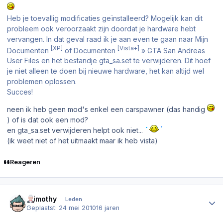
Heb je toevallig modificaties geïnstalleerd? Mogelijk kan dit
probleem ook veroorzaakt zijn doordat je hardware hebt
vervangen. In dat geval raad ik je aan even te gaan naar
Mijn
[XP]
[Vista+]
Documenten
of
Documenten
»
GTA San Andreas
User Files
en het bestandje
gta_sa.set
te verwijderen. Dit hoef
je niet alleen te doen bij nieuwe hardware, het kan altijd wel
problemen oplossen.
Succes!
neen ik heb geen mod's enkel een carspawner (das handig
) of is dat ook een mod?
en gta_sa.set verwijderen helpt ook niet...
(ik weet niet of het uitmaakt maar ik heb vista)
Reageren
Author stats
.Timothy
Leden
Geplaatst:
24 mei 2010
16 jaren