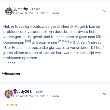
Author stats
.Timothy
Leden
Geplaatst:
24 mei 2010
16 jaren
Heb je toevallig modificaties geïnstalleerd? Mogelijk kan dit
probleem ook veroorzaakt zijn doordat je hardware hebt
vervangen. In dat geval raad ik je aan even te gaan naar
Mijn
[XP]
[Vista+]
Documenten
of
Documenten
»
GTA San Andreas
User Files
en het bestandje
gta_sa.set
te verwijderen. Dit hoef
je niet alleen te doen bij nieuwe hardware, het kan altijd wel
problemen oplossen.
Succes!
Reageren
Author stats
Woody268
Leden
Geplaatst:
24 mei 2010
16 jaren
AUTEUR