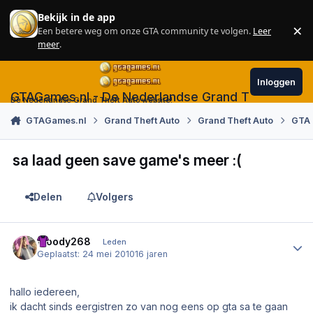
Skip to content
Bekijk in de app
×
Een betere weg om onze GTA community te volgen.
Leer
Sl
meer
.
Inloggen
GTAGames.nl - De Nederlandse Grand Theft Auto
De Nederlandse Grand Theft Auto website!
GTAGames.nl
Grand Theft Auto
Grand Theft Auto
GTA 
sa laad geen save game's meer :(
Delen
Volgers
Author stats
Woody268
Leden
Geplaatst:
24 mei 2010
16 jaren
hallo iedereen,
ik dacht sinds eergistren zo van nog eens op gta sa te gaan