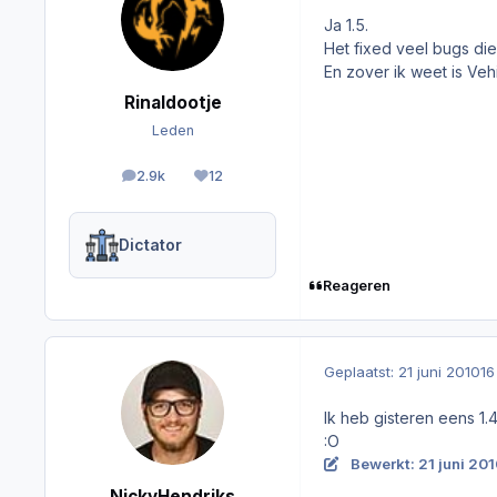
Ja 1.5.
Het fixed veel bugs die 
En zover ik weet is Veh
Rinaldootje
Leden
2.9k
12
berichten
Reputation
Dictator
Reageren
Geplaatst:
21 juni 2010
16
Ik heb gisteren eens 1.
:O
Bewerkt:
21 juni 20
NickyHendriks