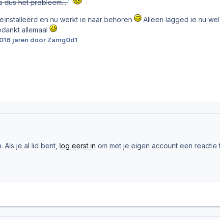
 is dus het probleem...
 geïnstalleerd en nu werkt ie naar behoren
Alleen lagged ie nu wel 
edankt allemaal
10
16 jaren
door Zamg0d1
Als je al lid bent,
log eerst in
om met je eigen account een reactie t