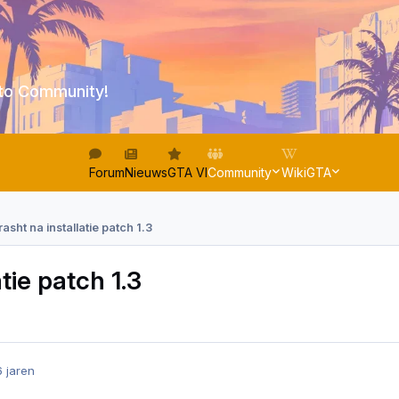
to Community!
Forum
Nieuws
GTA VI
Community
WikiGTA
crasht na installatie patch 1.3
atie patch 1.3
6 jaren