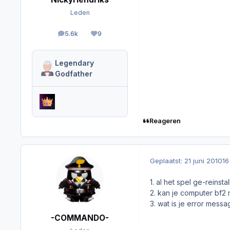
Leden
5.6k
9
berichten
Reputation
Legendary
Godfather
Reageren
Geplaatst:
21 juni 2010
16
1. al het spel ge-reinsta
2. kan je computer bf2
3. wat is je error mess
-COMMANDO-