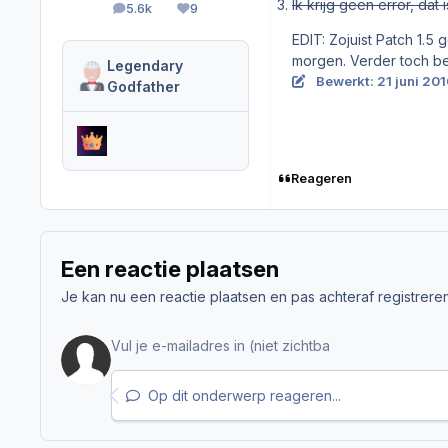
Ik krijg geen error, dat
5.6k
9
berichten
Reputation
EDIT: Zojuist Patch 1.5
morgen. Verder toch b
Legendary
Bewerkt:
21 juni 20
Godfather
Reageren
Een reactie plaatsen
Je kan nu een reactie plaatsen en pas achteraf registreren. 
Op dit onderwerp reageren...