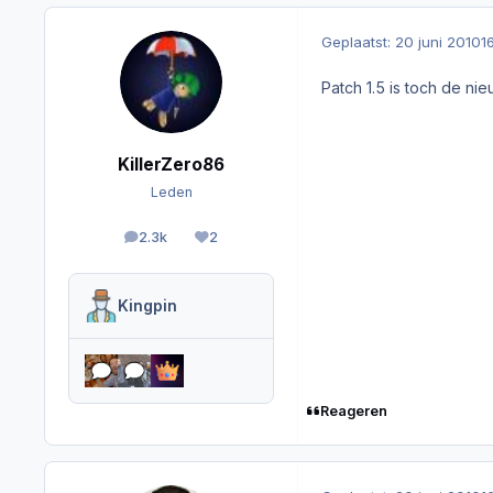
Geplaatst:
20 juni 2010
1
Patch 1.5 is toch de nie
KillerZero86
Leden
2.3k
2
berichten
Reputation
Kingpin
Reageren