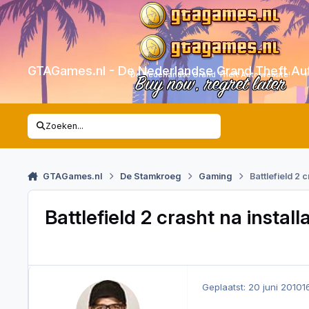
Skip to content
GTAGames.nl - De Nederlandse Grand Theft Au
De Nederlandse Grand Theft Auto website!
Buy now, regret later
Zoeken...
GTAGames.nl
De Stamkroeg
Gaming
Battlefield 2 
Battlefield 2 crasht na install
Geplaatst:
20 juni 2010
1