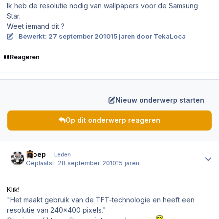
Ik heb de resolutie nodig van wallpapers voor de Samsung
Star.
Weet iemand dit ?
Bewerkt:
27 september 2010
15 jaren
door TekaLoca
Reageren
Nieuw onderwerp starten
Op dit onderwerp reageren
Author stats
Kloep
Leden
Geplaatst:
28 september 2010
15 jaren
Klik!
"Het maakt gebruik van de TFT-technologie en heeft een
resolutie van 240x400 pixels."