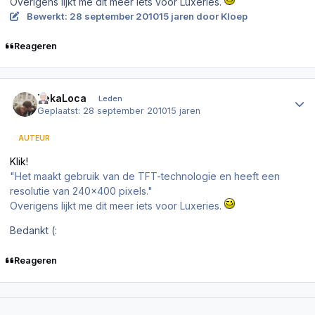
Overigens lijkt me dit meer iets voor Luxeries.
Bewerkt:
28 september 2010
15 jaren
door Kloep
Reageren
Author stats
TekaLoca
Leden
Geplaatst:
28 september 2010
15 jaren
AUTEUR
Klik!
"Het maakt gebruik van de TFT-technologie en heeft een
resolutie van 240x400 pixels."
Overigens lijkt me dit meer iets voor Luxeries.
Bedankt (:
Reageren