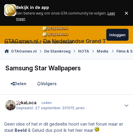
Skip to content
Bekijk in de app
×
Een betere weg om onze GTA community te volgen.
Leer
Sl
meer
.
Inloggen
GTAGames.nl - De Nederlandse Grand Theft Auto
De Nederlandse Grand Theft Auto website!
GTAGames.nl
De Stamkroeg
NOTA
Media
Films & S
Samsung Star Wallpapers
Delen
Volgers
Author stats
TekaLoca
Leden
Geplaatst:
27 september 2010
15 jaren
Geen idee of het in dit gedeelte hoort van het forum maar er
staat
Beeld
& Geluid dus post ik het hier maar