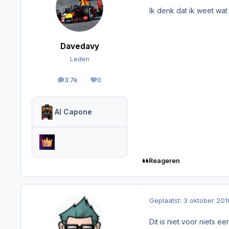
Ik denk dat ik weet wat
Davedavy
Leden
3.7k
0
berichten
Reputation
Al Capone
Reageren
Geplaatst:
3 oktober 201
Dit is niet voor niets 