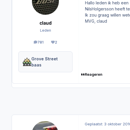
Hallo leden ik heb een 
NilsHolgersson heeft te
Ik zou graag willen we
MVG, claud
claud
Leden
781
2
berichten
Reputation
Grove Street
baas
Reageren
Geplaatst:
3 oktober 201