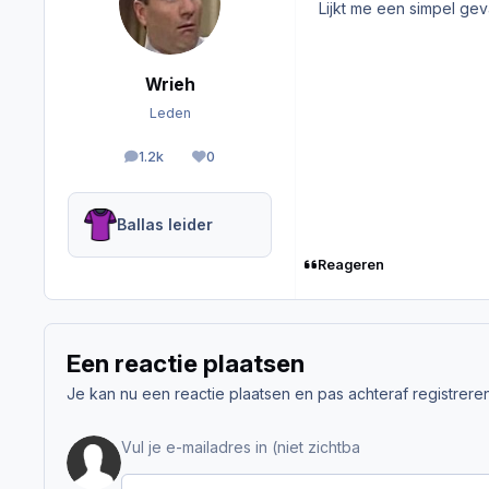
Lijkt me een simpel ge
Wrieh
Leden
1.2k
0
berichten
Reputation
Ballas leider
Reageren
Een reactie plaatsen
Je kan nu een reactie plaatsen en pas achteraf registreren. 