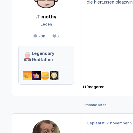
die hiertussen plaatsvin
.Timothy
Leden
5.3k
6
berichten
Reputation
Legendary
Godfather
Reageren
1 maand later...
Geplaatst:
7 november 2