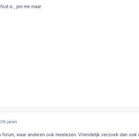
 fout is , pm me maar
0
15 jaren
een forum, waar anderen ook meelezen. Vriendelijk verzoek dan ook o