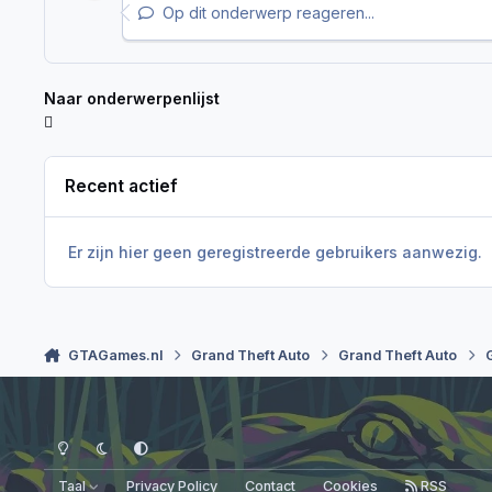
Op dit onderwerp reageren...
Naar onderwerpenlijst
Recent actief
Er zijn hier geen geregistreerde gebruikers aanwezig.
GTAGames.nl
Grand Theft Auto
Grand Theft Auto
Light Mode
Dark Mode
System Preference
Taal
Privacy Policy
Contact
Cookies
RSS