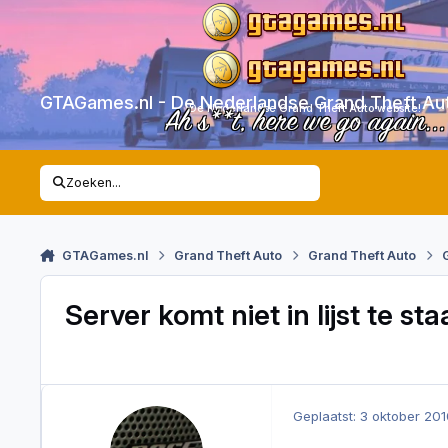
Skip to content
GTAGames.nl - De Nederlandse Grand Theft Au
De Nederlandse Grand Theft Auto website!
Ah s**t, here we go again...
Zoeken...
GTAGames.nl
Grand Theft Auto
Grand Theft Auto
Server komt niet in lijst te st
Geplaatst:
3 oktober 20