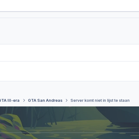
GTA III-era
GTA San Andreas
Server komt niet in lijst te staan