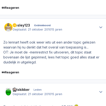
Reageren
Author stats
wesley123
Geblokkeerd
Geplaatst:
21 oktober 2010
15 jaren
Zo lennart heeft ook weer iets uit een ander topic gelezen
waarvan hij nu denkt dat het overal van toepassing is...
OT: Je moet de -memrestrict fix uitvoeren, dit topic staat
bovenaan de lijst gepinned, lees het topic goed alles staat er
duidelijk in uitgelegd.
Reageren
Author stats
Flitskikker
Leden
Geplaatst:
21 oktober 2010
15 jaren