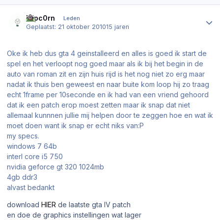
Author stats
K1pc0rn
Leden
Geplaatst:
21 oktober 2010
15 jaren
Oke ik heb dus gta 4 geinstalleerd en alles is goed ik start de
spel en het verloopt nog goed maar als ik bij het begin in de
auto van roman zit en zijn huis rijd is het nog niet zo erg maar
nadat ik thuis ben geweest en naar buite kom loop hij zo traag
echt 1frame per 10seconde en ik had van een vriend gehoord
dat ik een patch erop moest zetten maar ik snap dat niet
allemaal kunnnen jullie mij helpen door te zeggen hoe en wat ik
moet doen want ik snap er echt niks van:P
my specs.
windows 7 64b
interl core i5 750
nvidia geforce gt 320 1024mb
4gb ddr3
alvast bedankt
download
HIER
de laatste gta IV patch
en doe de graphics instellingen wat lager