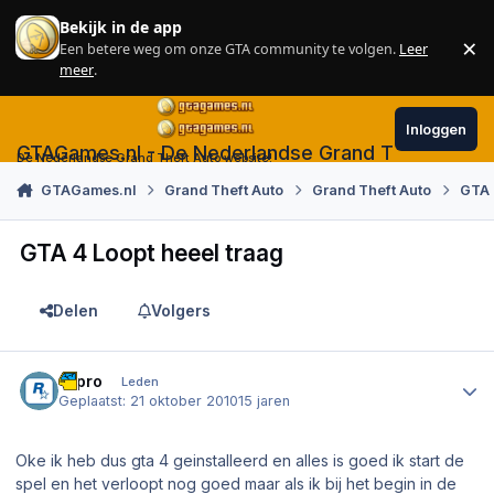
Skip to content
Bekijk in de app
×
Een betere weg om onze GTA community te volgen.
Leer
Sl
meer
.
Inloggen
GTAGames.nl - De Nederlandse Grand Theft Auto
De Nederlandse Grand Theft Auto website!
GTAGames.nl
Grand Theft Auto
Grand Theft Auto
GTA 
GTA 4 Loopt heeel traag
Delen
Volgers
Author stats
a-pro
Leden
Geplaatst:
21 oktober 2010
15 jaren
Oke ik heb dus gta 4 geinstalleerd en alles is goed ik start de
spel en het verloopt nog goed maar als ik bij het begin in de