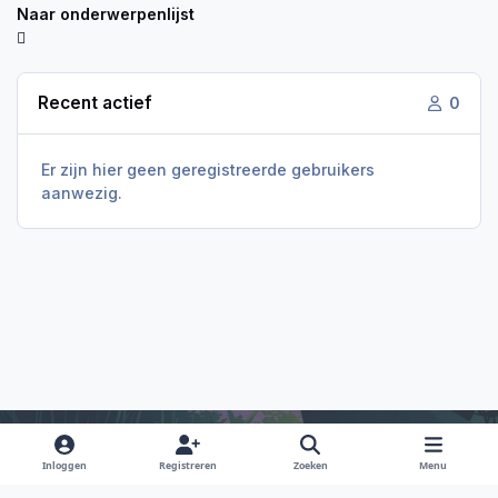
Naar onderwerpenlijst
Recent actief
0
Er zijn hier geen geregistreerde gebruikers
aanwezig.
Inloggen
Registreren
Zoeken
Menu
Light Mode
Dark Mode
System Preference
f
i
x
y
d