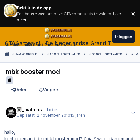
Skip to content
Bekijk in de app
×
Een betere weg om onze GTA community te volgen.
Leer
Sl
meer
.
Inloggen
GTAGames.nl - De Nederlandse Grand Theft Auto
De Nederlandse Grand Theft Auto website!
GTAGames.nl
Grand Theft Auto
Grand Theft Auto
GTA
mbk booster mod
Delen
Volgers
Author stats
dn_mathias
Leden
Geplaatst:
2 november 2010
15 jaren
hallo,
kent er iemand de mbk booster mod? Zoja ? wil er dan iemand