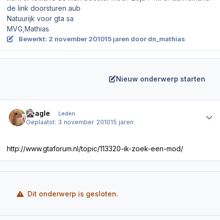
de link doorsturen aub
Natuurijk voor gta sa
MVG,Mathias
Bewerkt:
2 november 2010
15 jaren
door dn_mathias
Nieuw onderwerp starten
Author stats
Beagle
Leden
Geplaatst:
3 november 2010
15 jaren
http://www.gtaforum.nl/topic/113320-ik-zoek-een-mod/
Dit onderwerp is gesloten.