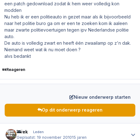
een patch gedownload zodat ik hem weer volledig kon
modden
Nu heb ik er een politieauto in gezet maar als ik bijvoorbeeld
naar het politie buro ga om er een te zoeken kom ik aaleen
maar zwarte politievoertuigen tegen ipv Nederlandse politie
auto.
De auto is volledig zwart en heeft één zwaailamp op z'n dak.
Niemand weet wat ik nu moet doen ?
alvs bedankt
Reageren
Nieuw onderwerp starten
Op dit onderwerp reageren
Author stats
Niiek
Leden
Geplaatst:
19 november 2010
15 jaren