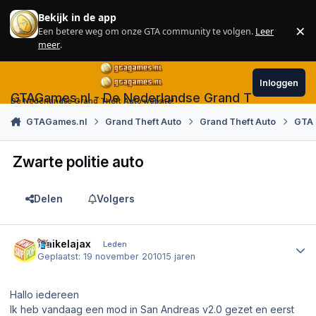
Skip to content
Bekijk in de app
×
Een betere weg om onze GTA community te volgen.
Leer
Sl
meer
.
Inloggen
GTAGames.nl - De Nederlandse Grand Theft Auto
De Nederlandse Grand Theft Auto website!
GTAGames.nl
Grand Theft Auto
Grand Theft Auto
GTA
Zwarte politie auto
Delen
Volgers
Author stats
maikelajax
Leden
Geplaatst:
19 november 2010
15 jaren
Hallo iedereen
Ik heb vandaag een mod in San Andreas v2.0 gezet en eerst