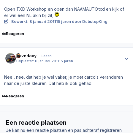
Open TXD Workshop en open dan NAAMAUTO.txd en kijk of
er wel een NL Skin bij zit,
Bewerkt:
8 januari 2011
15 jaren
door DubstepKing
Reageren
Author stats
Davedavy
Leden
Geplaatst:
8 januari 2011
15 jaren
Nee , nee, dat heb je wel vaker, je moet carcols veranderen
naar de juiste kleuren. Dat heb ik ook gehad
Reageren
Een reactie plaatsen
Je kan nu een reactie plaatsen en pas achteraf registreren.