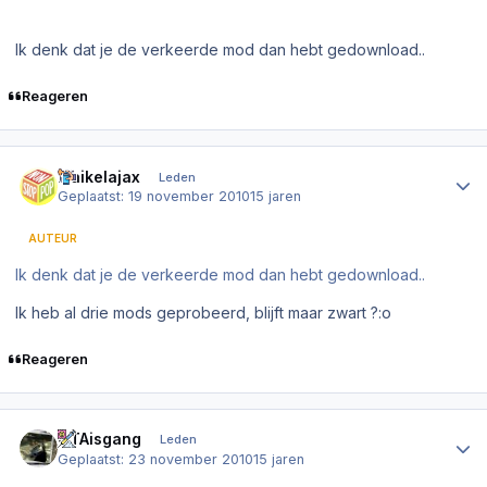
Ik denk dat je de verkeerde mod dan hebt gedownload..
Reageren
Author stats
maikelajax
Leden
Geplaatst:
19 november 2010
15 jaren
AUTEUR
Ik denk dat je de verkeerde mod dan hebt gedownload..
Ik heb al drie mods geprobeerd, blijft maar zwart ?:o
Reageren
Author stats
GTAisgang
Leden
Geplaatst:
23 november 2010
15 jaren