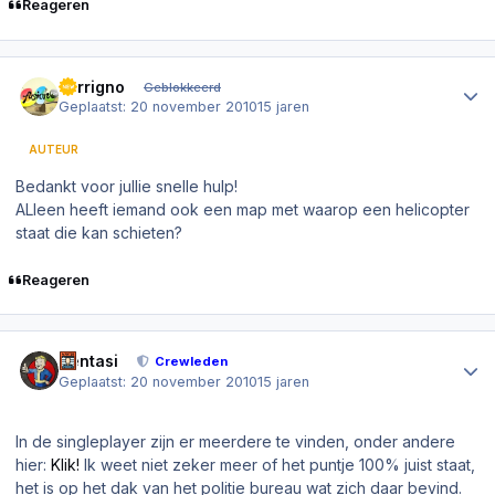
Reageren
Author stats
Ferrigno
Geblokkeerd
Geplaatst:
20 november 2010
15 jaren
AUTEUR
Bedankt voor jullie snelle hulp!
ALleen heeft iemand ook een map met waarop een helicopter
staat die kan schieten?
Reageren
Author stats
Sentasi
Crewleden
Geplaatst:
20 november 2010
15 jaren
In de singleplayer zijn er meerdere te vinden, onder andere
hier:
Klik!
Ik weet niet zeker meer of het puntje 100% juist staat,
het is op het dak van het politie bureau wat zich daar bevind.