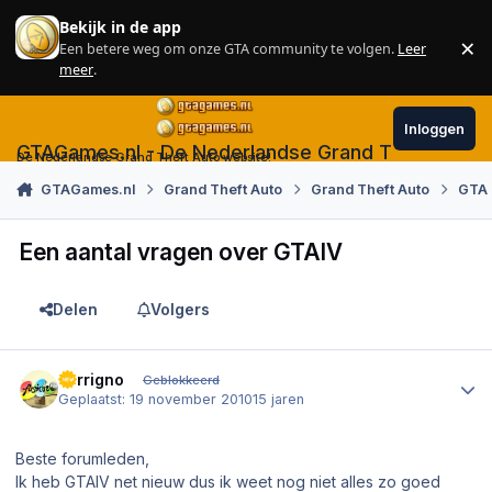
Skip to content
Bekijk in de app
×
Een betere weg om onze GTA community te volgen.
Leer
Sl
meer
.
Inloggen
GTAGames.nl - De Nederlandse Grand Theft Auto
De Nederlandse Grand Theft Auto website!
GTAGames.nl
Grand Theft Auto
Grand Theft Auto
GTA 
Een aantal vragen over GTAIV
Delen
Volgers
Author stats
Ferrigno
Geblokkeerd
Geplaatst:
19 november 2010
15 jaren
Beste forumleden,
Ik heb GTAIV net nieuw dus ik weet nog niet alles zo goed