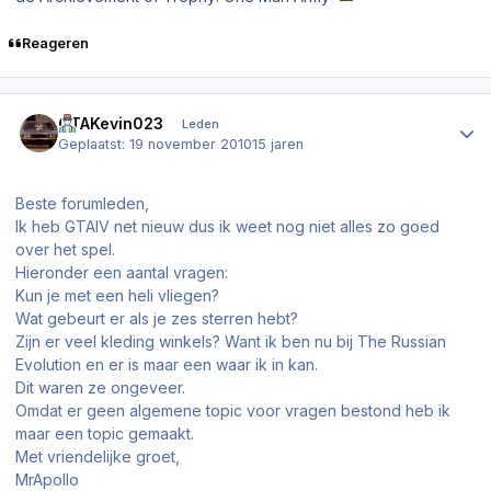
Reageren
Author stats
GTAKevin023
Leden
Geplaatst:
19 november 2010
15 jaren
Beste forumleden,
Ik heb GTAIV net nieuw dus ik weet nog niet alles zo goed
over het spel.
Hieronder een aantal vragen:
Kun je met een heli vliegen?
Wat gebeurt er als je zes sterren hebt?
Zijn er veel kleding winkels? Want ik ben nu bij The Russian
Evolution en er is maar een waar ik in kan.
Dit waren ze ongeveer.
Omdat er geen algemene topic voor vragen bestond heb ik
maar een topic gemaakt.
Met vriendelijke groet,
MrApollo