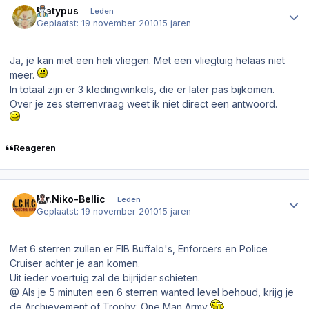
Platypus
Leden
Geplaatst:
19 november 2010
15 jaren
Ja, je kan met een heli vliegen. Met een vliegtuig helaas niet
meer.
In totaal zijn er 3 kledingwinkels, die er later pas bijkomen.
Over je zes sterrenvraag weet ik niet direct een antwoord.
Reageren
Author stats
Mr.Niko-Bellic
Leden
Geplaatst:
19 november 2010
15 jaren
Met 6 sterren zullen er FIB Buffalo's, Enforcers en Police
Cruiser achter je aan komen.
Uit ieder voertuig zal de bijrijder schieten.
@ Als je 5 minuten een 6 sterren wanted level behoud, krijg je
de Archievement of Trophy: One Man Army