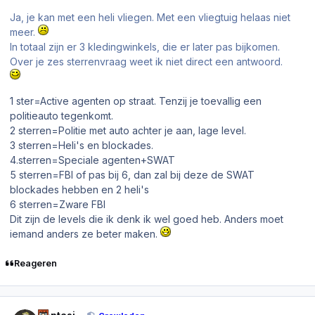
Ja, je kan met een heli vliegen. Met een vliegtuig helaas niet
meer.
In totaal zijn er 3 kledingwinkels, die er later pas bijkomen.
Over je zes sterrenvraag weet ik niet direct een antwoord.
1 ster=Active agenten op straat. Tenzij je toevallig een
politieauto tegenkomt.
2 sterren=Politie met auto achter je aan, lage level.
3 sterren=Heli's en blockades.
4.sterren=Speciale agenten+SWAT
5 sterren=FBI of pas bij 6, dan zal bij deze de SWAT
blockades hebben en 2 heli's
6 sterren=Zware FBI
Dit zijn de levels die ik denk ik wel goed heb. Anders moet
iemand anders ze beter maken.
Reageren
Author stats