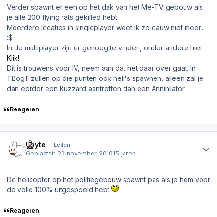
Verder spawnt er een op het dak van het Me-TV gebouw als
je alle 200 flying rats gekilled hebt.
Meerdere locaties in singleplayer weet ik zo gauw niet meer..
:$
In de multiplayer zijn er genoeg te vinden, onder andere hier:
Klik!
Dit is trouwens voor IV, neem aan dat het daar over gaat. In
TBogT zullen op die punten ook heli's spawnen, alleen zal je
dan eerder een Buzzard aantreffen dan een Annihilator.
Reageren
Author stats
Hayte
Leden
Geplaatst:
20 november 2010
15 jaren
De helicopter op het politiegebouw spawnt pas als je hem voor
de volle 100% uitgespeeld hebt
Reageren