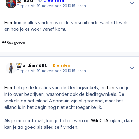
Sentasi
Crewleden
Geplaatst:
19 november 2010
15 jaren
Hier
kun je alles vinden over de verschillende wanted levels,
en hoe je er weer vanaf komt.
Reageren
Author stats
Guardian1980
Ereleden
Geplaatst:
19 november 2010
15 jaren
Hier
heb je de locaties van de kledingwinkels, en
hier
vind je
info over bedrijven, waaronder ook de kledingwinkels. De
winkels op het eiland Algonquin zijn al geopend, maar het
eiland is in het begin nog niet echt toegankelijk.
Als je meer info wilt, kan je beter even op
WikiGTA
kijken, daar
kan je zo goed als alles zelf vinden.