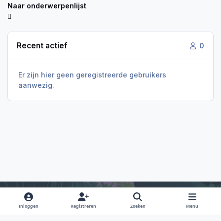
Naar onderwerpenlijst
Recent actief
0
Er zijn hier geen geregistreerde gebruikers
aanwezig.
Inloggen
Registreren
Zoeken
Menu
Light Mode
Dark Mode
System Preference
f
i
x
y
d