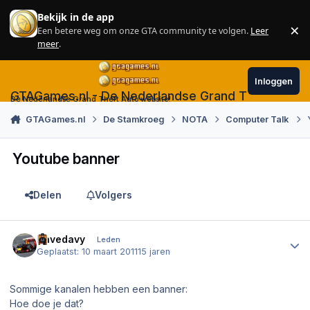
Skip to content
Bekijk in de app
×
Een betere weg om onze GTA community te volgen.
Leer
Sl
meer
.
Inloggen
GTAGames.nl - De Nederlandse Grand Theft Auto
De Nederlandse Grand Theft Auto website!
GTAGames.nl
De Stamkroeg
NOTA
Computer Talk
Youtube banner
Delen
Volgers
Author stats
Davedavy
Leden
Geplaatst:
10 maart 2011
15 jaren
Sommige kanalen hebben een banner:
Hoe doe je dat?