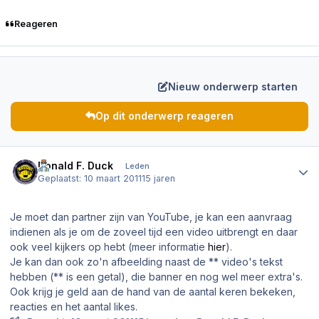
Reageren
Nieuw onderwerp starten
Op dit onderwerp reageren
Author stats
Donald F. Duck
Leden
Geplaatst:
10 maart 2011
15 jaren
Je moet dan partner zijn van YouTube, je kan een aanvraag
indienen als je om de zoveel tijd een video uitbrengt en daar
ook veel kijkers op hebt (meer informatie
hier
).
Je kan dan ook zo'n afbeelding naast de ** video's tekst
hebben (** is een getal), die banner en nog wel meer extra's.
Ook krijg je geld aan de hand van de aantal keren bekeken,
reacties en het aantal
likes
.