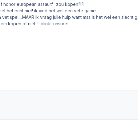
l of honor european assault'' zou kopen?!?!
et het echt niet! ik vind het wel een vete game..
 vet spel....MAAR ik vraag julie hulp want mss is het wel een slecht ga
em kopen of niet !! :blink: :unsure: