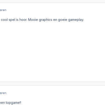
jaren
 cool spel is hoor. Mooie graphics en goeie gameplay.
jaren
 een topgame!!