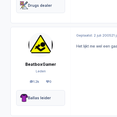
Drugs dealer
Geplaatst:
2 juli 2005
21 
Het lijkt me wel een g
BeatboxGamer
Leden
1.2k
0
berichten
Reputation
Ballas leider