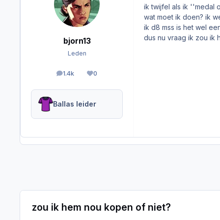
ik twijfel als ik ''meda
wat moet ik doen? ik we
ik d8 mss is het wel een
dus nu vraag ik zou ik h
bjorn13
Leden
1.4k
0
berichten
Reputation
Ballas leider
zou ik hem nou kopen of niet?