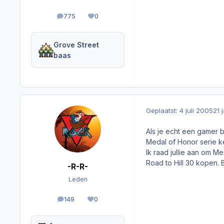
775
0
berichten
Reputation
Grove Street
baas
Geplaatst:
4 juli 2005
21 
Als je echt een gamer be
Medal of Honor serie k
Ik raad jullie aan om Me
Road to Hill 30 kopen. 
-R-R-
Leden
149
0
berichten
Reputation