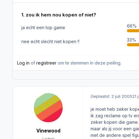
1. zou ik hem nou kopen of niet?
66%
ja echt een top game
33%
nee echt slecht niet kopen !!
Log in
of
registreer
om te stemmen in deze peiling.
Geplaatst:
2 juli 2005
21 
je moet heb zeker kop
ik zag reclame op tv e
zeker kopen die game. 
maar als jij voor een g
Vinewood
met de andere spel figu
Leden