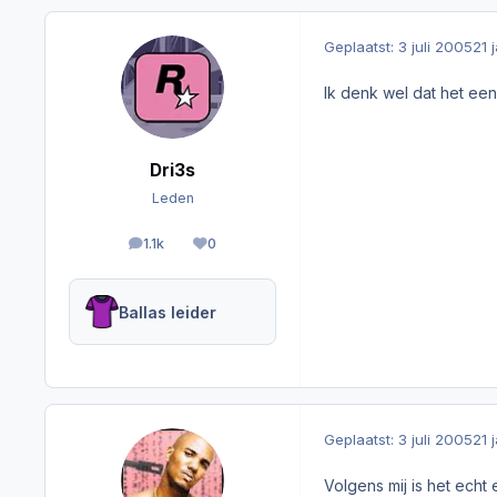
Geplaatst:
3 juli 2005
21 
Ik denk wel dat het een
Dri3s
Leden
1.1k
0
berichten
Reputation
Ballas leider
Geplaatst:
3 juli 2005
21 
Volgens mij is het echt