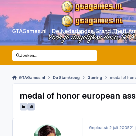
Skip to content
GTAGames.nl - De Nederlandse Grand Theft Au
De Nederlandse Grand Theft Auto website!
Voor je dagelijkse dosis GTA
Zoeken...
GTAGames.nl
De Stamkroeg
Gaming
medal of hon
medal of honor european ass
Geplaatst:
2 juli 2005
21 