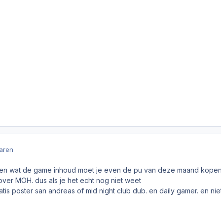
jaren
weten wat de game inhoud moet je even de pu van deze maand kopen
over MOH. dus als je het echt nog niet weet
atis poster san andreas of mid night club dub. en daily gamer. en nie