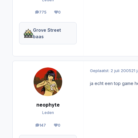
775
0
berichten
Reputation
Grove Street
baas
Geplaatst:
2 juli 2005
21 
ja echt een top game he
neophyte
Leden
147
0
berichten
Reputation