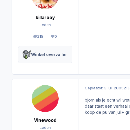
killarboy
Leden
215
0
berichten
Reputation
Winkel overvaller
Geplaatst:
3 juli 2005
21 
bjorn als je echt wil 
daar staat een verhaal 
koop de pu van juli+ gr
Vinewood
Leden