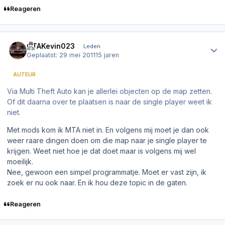
Reageren
Author stats
GTAKevin023
Leden
Geplaatst:
29 mei 2011
15 jaren
AUTEUR
Via Multi Theft Auto kan je allerlei objecten op de map zetten.
Of dit daarna over te plaatsen is naar de single player weet ik
niet.
Met mods kom ik MTA niet in. En volgens mij moet je dan ook
weer raare dingen doen om die map naar je single player te
krijgen. Weet niet hoe je dat doet maar is volgens mij wel
moeilijk.
Nee, gewoon een simpel programmatje. Moet er vast zijn, ik
zoek er nu ook naar. En ik hou deze topic in de gaten.
Reageren