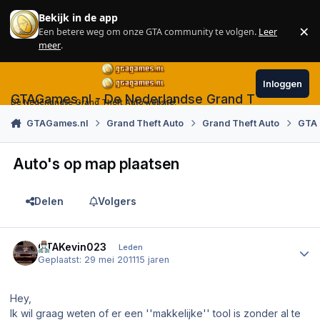
Skip to content
Bekijk in de app
×
Een betere weg om onze GTA community te volgen.
Leer
Sl
meer
.
Inloggen
GTAGames.nl - De Nederlandse Grand Theft Auto
De Nederlandse Grand Theft Auto website!
GTAGames.nl
Grand Theft Auto
Grand Theft Auto
GTA 
Auto's op map plaatsen
Delen
Volgers
Author stats
GTAKevin023
Leden
Geplaatst:
29 mei 2011
15 jaren
Hey,
Ik wil graag weten of er een ''makkelijke'' tool is zonder al te