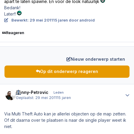
apart te laten spawne. En voor de look natuurlijk
Bedank!
Later!!
Bewerkt:
29 mei 2011
15 jaren
door android
Reageren
Nieuw onderwerp starten
Op dit onderwerp reageren
Author stats
Kenny-Petrovic
Leden
Geplaatst:
29 mei 2011
15 jaren
Via Multi Theft Auto kan je allerlei objecten op de map zetten.
Of dit daarna over te plaatsen is naar de single player weet ik
niet.