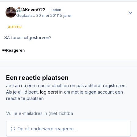
Author stats
GTAKevin023
Leden
Geplaatst:
30 mei 2011
15 jaren
AUTEUR
SA forum uitgestorven?
Reageren
Een reactie plaatsen
Je kan nu een reactie plaatsen en pas achteraf registreren.
Als je al lid bent,
log eerst in
om met je eigen account een
reactie te plaatsen.
Op dit onderwerp reageren...