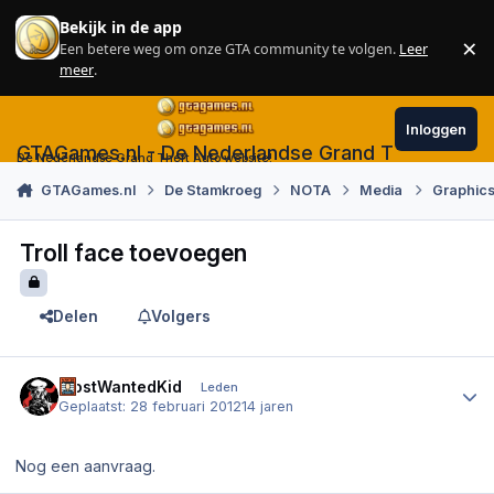
Skip to content
Bekijk in de app
×
Een betere weg om onze GTA community te volgen.
Leer
Sl
meer
.
Inloggen
GTAGames.nl - De Nederlandse Grand Theft Auto
De Nederlandse Grand Theft Auto website!
GTAGames.nl
De Stamkroeg
NOTA
Media
Graphics
Troll face toevoegen
Delen
Volgers
Author stats
MostWantedKid
Leden
Geplaatst:
28 februari 2012
14 jaren
Nog een aanvraag.