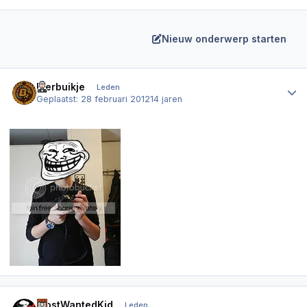
Nieuw onderwerp starten
Author stats
Bierbuikje
Leden
Geplaatst:
28 februari 2012
14 jaren
Author stats
MostWantedKid
Leden