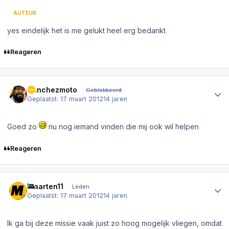
AUTEUR
yes eindelijk het is me gelukt heel erg bedankt
Reageren
Author stats
Sanchezmoto
Geblokkeerd
Geplaatst:
17 maart 2012
14 jaren
Goed zo
nu nog iemand vinden die mij ook wil helpen
Reageren
Author stats
Maarten11
Leden
Geplaatst:
17 maart 2012
14 jaren
Ik ga bij deze missie vaak juist zo hoog mogelijk vliegen, omdat