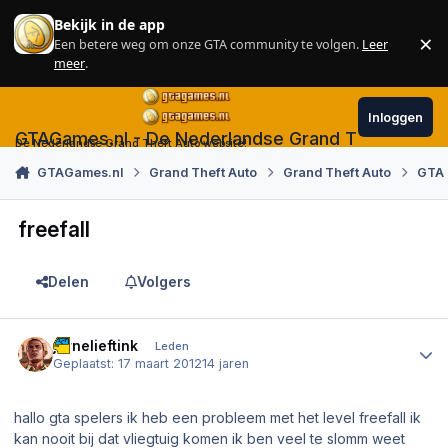
Skip to content
Bekijk in de app
×
Een betere weg om onze GTA community te volgen.
Leer
Sl
meer
.
Inloggen
GTAGames.nl - De Nederlandse Grand Theft Auto
De Nederlandse Grand Theft Auto website!
GTAGames.nl
Grand Theft Auto
Grand Theft Auto
GTA 
freefall
Delen
Volgers
Author stats
jarnelieftink
Leden
Geplaatst:
17 maart 2012
14 jaren
hallo gta spelers ik heb een probleem met het level freefall ik
kan nooit bij dat vliegtuig komen ik ben veel te slomm weet