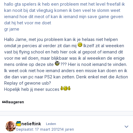
hallo gta spelers ik heb een probleem met het level freefall ik
kan nooit bij dat vliegtuig komen ik ben veel te slomm weet
iemand hoe dit meot of kan ik iemand mijn save game geven
dat hij het voor me doet
gr jarne
Hallo Jarne, met jou probleem kan ik je helaas niet helpen
omdat je percies al verder zit dan mij
Ikzelf zit al weeeken
vast bij flying school en heb hier ook al gepost of iemand dit
voor me wil doen, maar blijkbaar was ik al weeeken de enige
mens online op deze site
??? Hier is nooit iemand te vinden.
Ik weet ook niet hoe iemand anders een missie kan doen en ik
die dan van pc naar PS2 kan zetten. Denk enkel met die Action
Replay of gewone usb?
Hopelijk heb jij meer succes
Reageren
Author stats
jarnelieftink
Leden
Geplaatst:
17 maart 2012
14 jaren