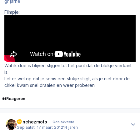
gr jarne
Filmpje:
Wat ik doe is blijven stijgen tot het punt dat de blokje vierkant
is.
Let er wel op dat je soms een stukje stijgt, als je niet door de
cirkel kwam snel draaien en weer proberen.
Reageren
Author stats
Sanchezmoto
Geblokkeerd
Geplaatst:
17 maart 2012
14 jaren