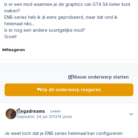
Is er een mod waarmee je de graphics van GTA SA beter kunt
maken?
ENB-series heb ik al eens geprobeerd, maar dat vind ik
helemaal niks...
Is er nog een andere soortgelijke mod?
Groet!
Reageren
Nieuw onderwerp starten
Op dit onderwerp reageren
Author stats
Megadreams
Leden
Geplaatst:
24 juli 2012
14 jaren
Je weet toch dat je ENB series helemaal kan configureren