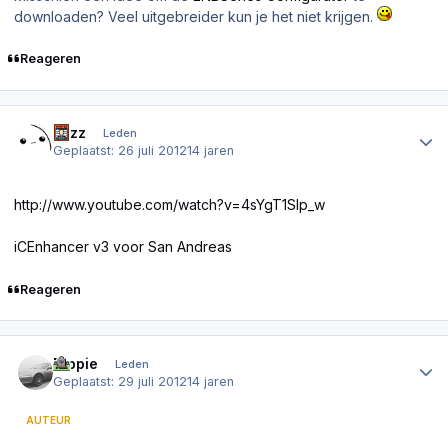
downloaden? Veel uitgebreider kun je het niet krijgen.
Reageren
Author stats
Fezz
Leden
Geplaatst:
26 juli 2012
14 jaren
http://www.youtube.com/watch?v=4sYgT1SIp_w
iCEnhancer v3 voor San Andreas
Reageren
Author stats
Dippie
Leden
Geplaatst:
29 juli 2012
14 jaren
AUTEUR