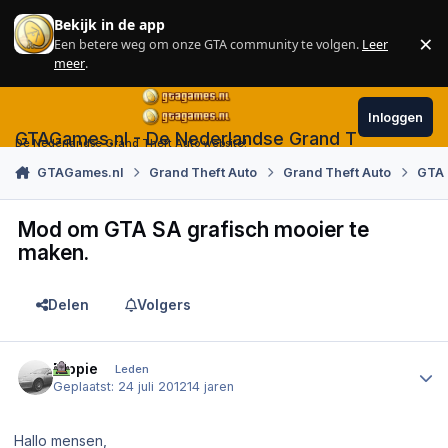
Skip to content
Bekijk in de app
×
Een betere weg om onze GTA community te volgen.
Leer
Sl
meer
.
Inloggen
GTAGames.nl - De Nederlandse Grand Theft Auto
De Nederlandse Grand Theft Auto website!
GTAGames.nl
Grand Theft Auto
Grand Theft Auto
GTA
Mod om GTA SA grafisch mooier te
maken.
Delen
Volgers
Author stats
Dippie
Leden
Geplaatst:
24 juli 2012
14 jaren
Hallo mensen,