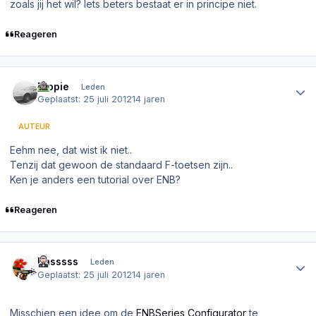
zoals jij het wil? Iets beters bestaat er in principe niet.
Reageren
Author stats
Dippie
Leden
Geplaatst:
25 juli 2012
14 jaren
AUTEUR
Eehm nee, dat wist ik niet..
Tenzij dat gewoon de standaard F-toetsen zijn..
Ken je anders een tutorial over ENB?
Reageren
Author stats
Basssss
Leden
Geplaatst:
25 juli 2012
14 jaren
Misschien een idee om de
ENBSeries Configurator
te