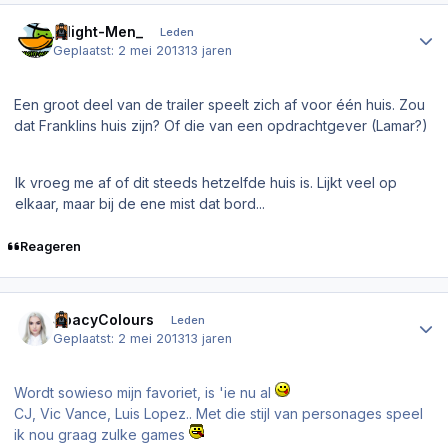
Author stats
_Night-Men_
Leden
Geplaatst:
2 mei 2013
13 jaren
Een groot deel van de trailer speelt zich af voor één huis. Zou
dat Franklins huis zijn? Of die van een opdrachtgever (Lamar?)
Ik vroeg me af of dit steeds hetzelfde huis is. Lijkt veel op
elkaar, maar bij de ene mist dat bord...
Reageren
Author stats
SpacyColours
Leden
Geplaatst:
2 mei 2013
13 jaren
Wordt sowieso mijn favoriet, is 'ie nu al
CJ, Vic Vance, Luis Lopez.. Met die stijl van personages speel
ik nou graag zulke games