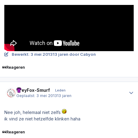
Bewerkt:
3 mei 2013
13 jaren
door Cabyon
Reageren
Author stats
GreyFox-Smurf
Leden
Geplaatst:
3 mei 2013
13 jaren
Nee joh, helemaal niet zelfs
ik vind ze niet hetzelfde klinken haha
Reageren