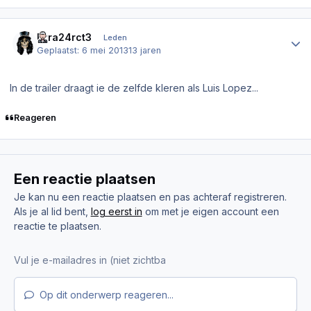
Author stats
Ezra24rct3
Leden
Geplaatst:
6 mei 2013
13 jaren
In de trailer draagt ie de zelfde kleren als Luis Lopez...
Reageren
Een reactie plaatsen
Je kan nu een reactie plaatsen en pas achteraf registreren.
Als je al lid bent,
log eerst in
om met je eigen account een
reactie te plaatsen.
Op dit onderwerp reageren...