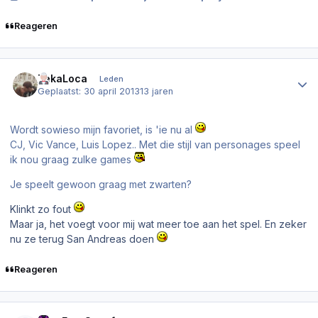
Reageren
Author stats
TekaLoca
Leden
Geplaatst:
30 april 2013
13 jaren
Wordt sowieso mijn favoriet, is 'ie nu al
CJ, Vic Vance, Luis Lopez.. Met die stijl van personages speel
ik nou graag zulke games
Je speelt gewoon graag met zwarten?
Klinkt zo fout
Maar ja, het voegt voor mij wat meer toe aan het spel. En zeker
nu ze terug San Andreas doen
Reageren
Author stats