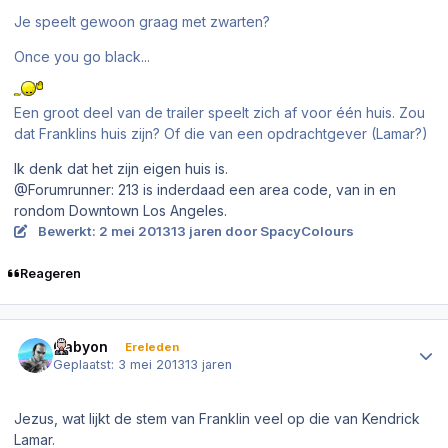
Je speelt gewoon graag met zwarten?
Once you go black...
Een groot deel van de trailer speelt zich af voor één huis. Zou
dat Franklins huis zijn? Of die van een opdrachtgever (Lamar?)
Ik denk dat het zijn eigen huis is.
@Forumrunner: 213 is inderdaad een area code, van in en
rondom Downtown Los Angeles.
Bewerkt:
2 mei 2013
13 jaren
door SpacyColours
Reageren
Author stats
Cabyon
Ereleden
Geplaatst:
3 mei 2013
13 jaren
Jezus, wat lijkt de stem van Franklin veel op die van Kendrick
Lamar.