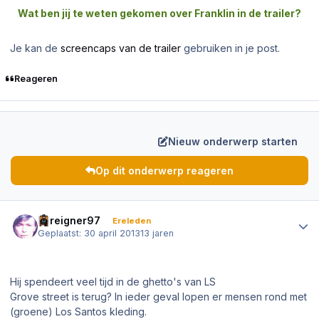
Wat ben jij te weten gekomen over Franklin in de trailer?
Je kan de
screencaps van de trailer
gebruiken in je post.
Reageren
Nieuw onderwerp starten
Op dit onderwerp reageren
Author stats
Foreigner97
Ereleden
Geplaatst:
30 april 2013
13 jaren
Hij spendeert veel tijd in de ghetto's van LS
Grove street is terug? In ieder geval lopen er mensen rond met
(groene) Los Santos kleding.