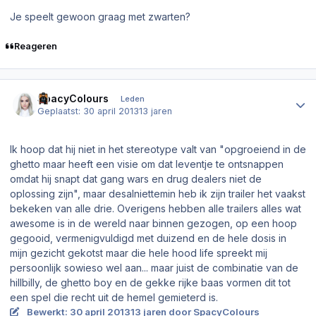
Je speelt gewoon graag met zwarten?
Reageren
Author stats
SpacyColours
Leden
Geplaatst:
30 april 2013
13 jaren
Ik hoop dat hij niet in het stereotype valt van "opgroeiend in de
ghetto maar heeft een visie om dat leventje te ontsnappen
omdat hij snapt dat gang wars en drug dealers niet de
oplossing zijn", maar desalniettemin heb ik zijn trailer het vaakst
bekeken van alle drie. Overigens hebben alle trailers alles wat
awesome is in de wereld naar binnen gezogen, op een hoop
gegooid, vermenigvuldigd met duizend en de hele dosis in
mijn gezicht gekotst maar die hele hood life spreekt mij
persoonlijk sowieso wel aan... maar juist de combinatie van de
hillbilly, de ghetto boy en de gekke rijke baas vormen dit tot
een spel die recht uit de hemel gemieterd is.
Bewerkt:
30 april 2013
13 jaren
door SpacyColours