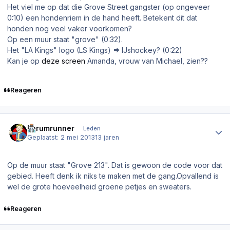
Het viel me op dat die Grove Street gangster (op ongeveer
0:10) een hondenriem in de hand heeft. Betekent dit dat
honden nog veel vaker voorkomen?
Op een muur staat "grove" (0:32).
Het "LA Kings" logo (LS Kings) => IJshockey? (0:22)
Kan je op
deze screen
Amanda, vrouw van Michael, zien??
Reageren
Author stats
Forumrunner
Leden
Geplaatst:
2 mei 2013
13 jaren
Op de muur staat "Grove 213". Dat is gewoon de code voor dat
gebied. Heeft denk ik niks te maken met de gang.Opvallend is
wel de grote hoeveelheid groene petjes en sweaters.
Reageren