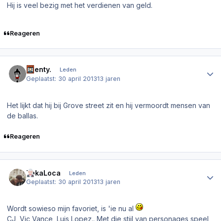
Hij is veel bezig met het verdienen van geld.
Reageren
Author stats
Faenty.
Leden
Geplaatst:
30 april 2013
13 jaren
Het lijkt dat hij bij Grove street zit en hij vermoordt mensen van
de ballas.
Reageren
Author stats
TekaLoca
Leden
Geplaatst:
30 april 2013
13 jaren
Wordt sowieso mijn favoriet, is 'ie nu al
CJ, Vic Vance, Luis Lopez.. Met die stijl van personages speel