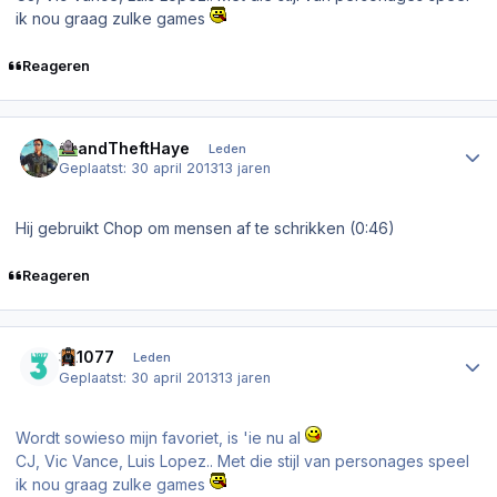
ik nou graag zulke games
Reageren
Author stats
GrandTheftHaye
Leden
Geplaatst:
30 april 2013
13 jaren
Hij gebruikt Chop om mensen af te schrikken (0:46)
Reageren
Author stats
3L1077
Leden
Geplaatst:
30 april 2013
13 jaren
Wordt sowieso mijn favoriet, is 'ie nu al
CJ, Vic Vance, Luis Lopez.. Met die stijl van personages speel
ik nou graag zulke games