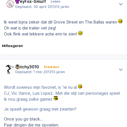
GreyFox-Smurf
Leden
Geplaatst:
30 april 2013
13 jaren
Ik weet bijna zeker dat dit Grove Street en The Ballas waren
Oh wat is die trailer vet zeg!
Ook flink wat lekkere actie erin te zien!
Reageren
Author stats
Dutchy3010
Ereleden
Geplaatst:
1 mei 2013
13 jaren
Wordt sowieso mijn favoriet, is 'ie nu al
CJ, Vic Vance, Luis Lopez.. Met die stijl van personages speel
ik nou graag zulke games
Je speelt gewoon graag met zwarten?
Once you go black...
Paar dingen die me opvielen: