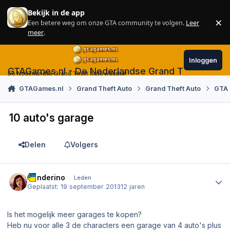
Skip to content
Bekijk in de app
×
Een betere weg om onze GTA community te volgen.
Leer
Sl
meer
.
Inloggen
GTAGames.nl - De Nederlandse Grand Theft Auto
De Nederlandse Grand Theft Auto website!
GTAGames.nl
Grand Theft Auto
Grand Theft Auto
GTA 
10 auto's garage
Delen
Volgers
Author stats
Sanderino
Leden
Geplaatst:
19 september 2013
12 jaren
Is het mogelijk meer garages te kopen?
Heb nu voor alle 3 de characters een garage van 4 auto's plus