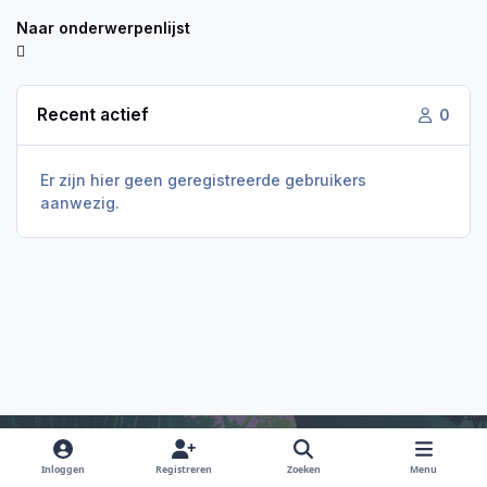
Naar onderwerpenlijst
Recent actief
0
Er zijn hier geen geregistreerde gebruikers
aanwezig.
Inloggen
Registreren
Zoeken
Menu
Light Mode
Dark Mode
System Preference
f
i
x
y
d