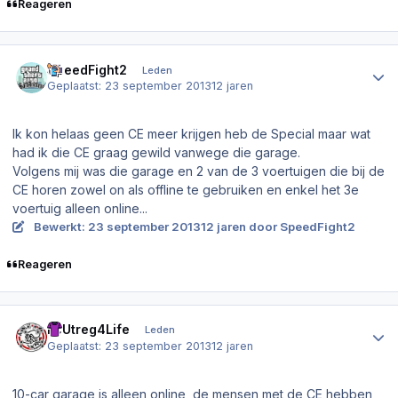
Reageren
Author stats
SpeedFight2
Leden
Geplaatst:
23 september 2013
12 jaren
Ik kon helaas geen CE meer krijgen heb de Special maar wat
had ik die CE graag gewild vanwege die garage.
Volgens mij was die garage en 2 van de 3 voertuigen die bij de
CE horen zowel on als offline te gebruiken en enkel het 3e
voertuig alleen online...
Bewerkt:
23 september 2013
12 jaren
door SpeedFight2
Reageren
Author stats
FcUtreg4Life
Leden
Geplaatst:
23 september 2013
12 jaren
10-car garage is alleen online, de mensen met de CE hebben