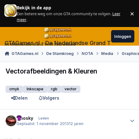
Skip to content
Bekijk in de app
×
Een betere weg om onze GTA community te volgen.
Leer
Sl
meer
.
Inloggen
GTAGames.nl - De Nederlandse Grand Theft Auto
De Nederlandse Grand Theft Auto website!
GTAGames.nl
De Stamkroeg
NOTA
Media
Graphics
Vectorafbeeldingen & Kleuren
cmyk
Inkscape
rgb
vector
Delen
Volgers
Author stats
Ymosky
Leden
Geplaatst:
1 november 2013
12 jaren