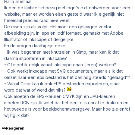
Hallo allemaal,
Ik ben de laatste tijd bezig met logo's e.d. ontwerpen voor een
website, maar er worden eisen gesteld waar ik eigenlijk niet
helemaal precies raad mee weet!
De eisen zijn als volgt: Het moet een gelaagde vector
afbeelding zijn, in .eps en .pdf formaat, gemaakt met Adobe
Illustrator of Inkscape of dergelijke.
En de vragen daarbij zijn deze:
- Ik was begonnen met knutselen in Gimp, maar kan ik dat
daarna importeren in Inkscape?
- Of moet ik gelijk vanuit Inkscape gaan (leren) werken?
- Ook werkt Inkscape met SVG documenten, maar als ik dat
omzet naar een eps bestand is het dan nog steeds "gelaagd"?
- Vanuit Gimp kan ik ook EPS bestanden exporteren, maar
word dat wat of word dat niks?
Ook moeten de EPS-kleuren CMYK zijn en JPG-kleuren
moeten RGB zijn. Ik weet dat het eerste is om af te drukken en
het tweede is voor beeldschermweergave. Maar hoe zie en/of
wijzig ik dat?
Reageren