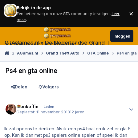
Skip to content
Bekijk in de app
×
Een betere weg om onze GTA community te volgen.
Leer
Sl
meer
.
Inloggen
GTAGames.nl - De Nederlandse Grand Theft Auto
De Nederlandse Grand Theft Auto website!
GTAGames.nl
Grand Theft Auto
GTA Online
Ps4 en gta
Ps4 en gta online
Delen
Volgers
Author stats
dionkoffie
Leden
Geplaatst:
11 november 2013
12 jaren
Ik zat opeens te denken. Als ik een ps4 haal en ik zet er gta 5
op. Kan ik dan met ps3 spelers online spelen of speel ik dan