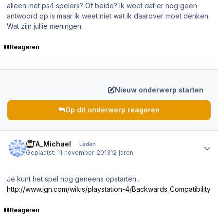
alleen met ps4 spelers? Of beide? Ik weet dat er nog geen
antwoord op is maar ik weet niet wat ik daarover moet denken.
Wat zijn jullie meningen.
Reageren
Nieuw onderwerp starten
Op dit onderwerp reageren
Author stats
GTA_Michael
Leden
Geplaatst:
11 november 2013
12 jaren
Je kunt het spel nog geneens opstarten..
http://www.ign.com/wikis/playstation-4/Backwards_Compatibility
Reageren