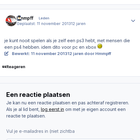
Author stats
Hmmpff
Leden
Geplaatst:
11 november 2013
12 jaren
je kunt nooit spelen als je zelf een ps3 hebt, met mensen die
een ps4 hebben. idem dito voor pc en xbox
Bewerkt:
11 november 2013
12 jaren
door Hmmpff
Reageren
Een reactie plaatsen
Je kan nu een reactie plaatsen en pas achteraf registreren.
Als je al lid bent,
log eerst in
om met je eigen account een
reactie te plaatsen.