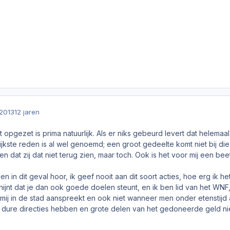
2013
12 jaren
t opgezet is prima natuurlijk. Als er niks gebeurd levert dat helemaa
jkste reden is al wel genoemd; een groot gedeelte komt niet bij die
 en dat zij dat niet terug zien, maar toch. Ook is het voor mij een b
leen in dit geval hoor, ik geef nooit aan dit soort acties, hoe erg i
chijnt dat je dan ook goede doelen steunt, en ik ben lid van het WN
mij in de stad aanspreekt en ook niet wanneer men onder etenstijd a
s dure directies hebben en grote delen van het gedoneerde geld ni