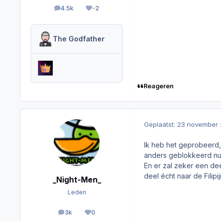
4.5k
-2
berichten
Reputation
The Godfather
Reageren
Geplaatst:
23 november 
Ik heb het geprobeerd,
anders geblokkeerd num
En er zal zeker een deel
deel écht naar de Filipi
_Night-Men_
Leden
3k
0
berichten
Reputation