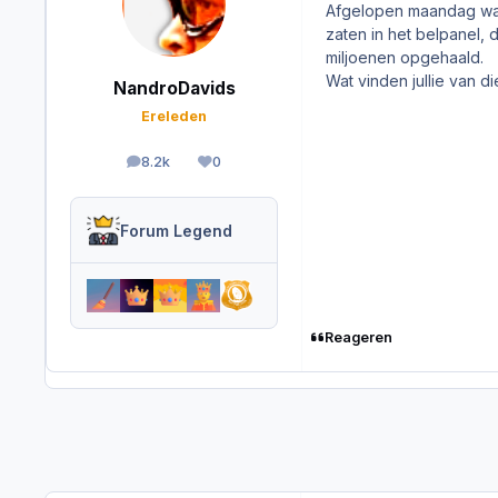
Afgelopen maandag was 
zaten in het belpanel,
miljoenen opgehaald.
Wat vinden jullie van d
NandroDavids
Ereleden
8.2k
0
berichten
Reputation
Forum Legend
Reageren