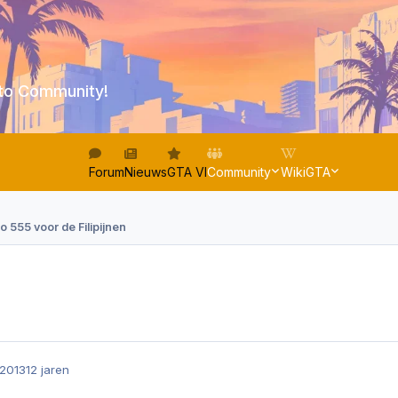
to Community!
Forum
Nieuws
GTA VI
Community
WikiGTA
o 555 voor de Filipijnen
2013
12 jaren