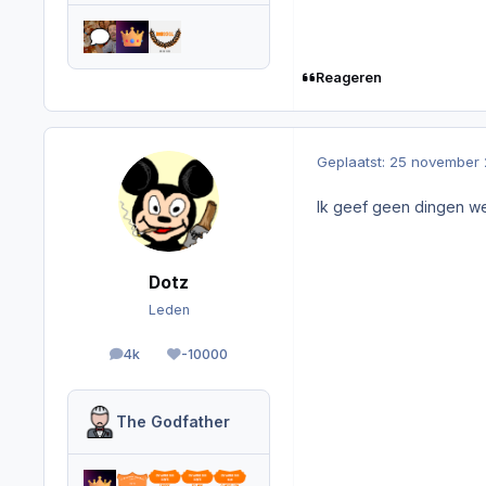
Reageren
Geplaatst:
25 november 
Ik geef geen dingen w
Dotz
Leden
4k
-10000
berichten
Reputation
The Godfather