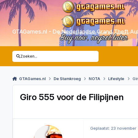
Skip to content
GTAGames.nl - De Nederlandse Grand Theft Au
De Nederlandse Grand Theft Auto website!
Buy now, regret later
Zoeken...
GTAGames.nl
De Stamkroeg
NOTA
Lifestyle
Gir
Giro 555 voor de Filipijnen
Geplaatst:
23 november 