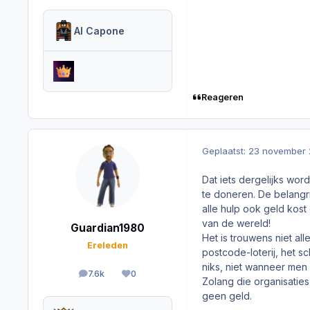
Al Capone
Reageren
Geplaatst:
23 november 
Dat iets dergelijks word
te doneren. De belangri
alle hulp ook geld kost
van de wereld!
Guardian1980
Het is trouwens niet al
Ereleden
postcode-loterij, het s
niks, niet wanneer men 
7.6k
0
berichten
Reputation
Zolang die organisatie
geen geld.