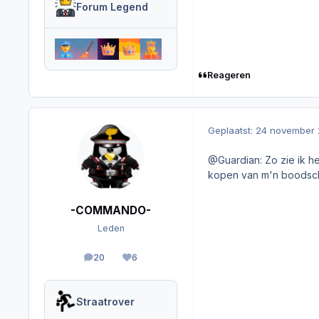
Forum Legend
Reageren
Geplaatst:
24 november 
@Guardian: Zo zie ik h
kopen van m'n boodsch
-COMMANDO-
Leden
20
6
berichten
Reputation
Straatrover