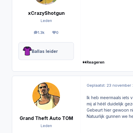
xCrazyShotgun
Leden
1.3k
0
berichten
Reputation
Ballas leider
Reageren
Geplaatst:
23 november 
Ik heb meermaals iets 
mij al héél duidelijk ge
Gebeurt hier gewoon ni
Natuurlijk gunnen we het
Grand Theft Auto TOM
Leden