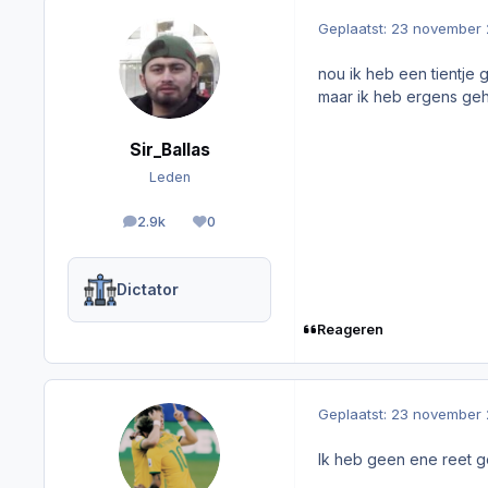
Geplaatst:
23 november 
nou ik heb een tientj
maar ik heb ergens geh
Sir_Ballas
Leden
2.9k
0
berichten
Reputation
Dictator
Reageren
Geplaatst:
23 november 
Ik heb geen ene reet g