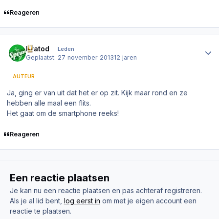
Reageren
Author stats
Kratod
Leden
Geplaatst:
27 november 2013
12 jaren
AUTEUR
Ja, ging er van uit dat het er op zit. Kijk maar rond en ze
hebben alle maal een flits.
Het gaat om de smartphone reeks!
Reageren
Een reactie plaatsen
Je kan nu een reactie plaatsen en pas achteraf registreren.
Als je al lid bent,
log eerst in
om met je eigen account een
reactie te plaatsen.