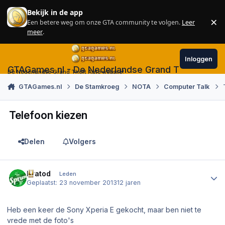
Skip to content
Bekijk in de app
×
Een betere weg om onze GTA community te volgen.
Leer
Sl
meer
.
Inloggen
GTAGames.nl - De Nederlandse Grand Theft Auto
De Nederlandse Grand Theft Auto website!
GTAGames.nl
De Stamkroeg
NOTA
Computer Talk
Telefoon kiezen
Delen
Volgers
Author stats
Kratod
Leden
Geplaatst:
23 november 2013
12 jaren
Heb een keer de Sony Xperia E gekocht, maar ben niet te
vrede met de foto's