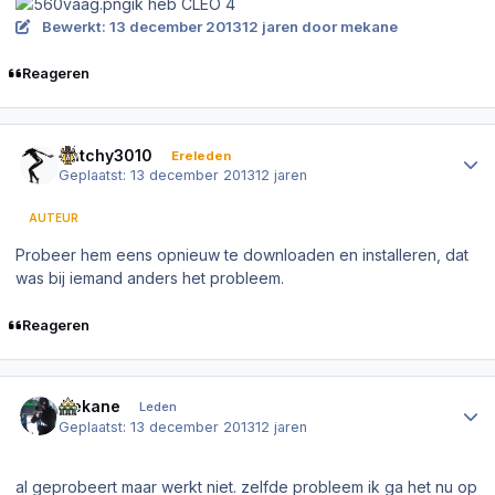
ik heb CLEO 4
Bewerkt:
13 december 2013
12 jaren
door mekane
Reageren
Author stats
Dutchy3010
Ereleden
Geplaatst:
13 december 2013
12 jaren
AUTEUR
Probeer hem eens opnieuw te downloaden en installeren, dat
was bij iemand anders het probleem.
Reageren
Author stats
mekane
Leden
Geplaatst:
13 december 2013
12 jaren
al geprobeert maar werkt niet. zelfde probleem ik ga het nu op