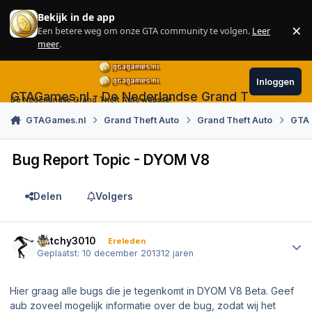
Skip to content
Bekijk in de app
×
Een betere weg om onze GTA community te volgen.
Leer
Sl
meer
.
Inloggen
GTAGames.nl - De Nederlandse Grand Theft Auto
De Nederlandse Grand Theft Auto website!
GTAGames.nl
Grand Theft Auto
Grand Theft Auto
GTA
Bug Report Topic - DYOM V8
Delen
Volgers
Author stats
Dutchy3010
Ereleden
Geplaatst:
10 december 2013
12 jaren
Hier graag alle bugs die je tegenkomt in DYOM V8 Beta. Geef
aub zoveel mogelijk informatie over de bug, zodat wij het