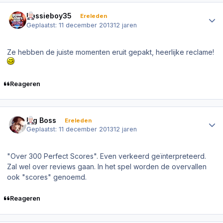
Author stats
Bassieboy35
Ereleden
Geplaatst:
11 december 2013
12 jaren
Ze hebben de juiste momenten eruit gepakt, heerlijke reclame!
Reageren
Author stats
Big Boss
Ereleden
Geplaatst:
11 december 2013
12 jaren
"Over 300 Perfect Scores". Even verkeerd geïnterpreteerd.
Zal wel over reviews gaan. In het spel worden de overvallen
ook "scores" genoemd.
Reageren