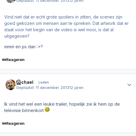
Geplaatst:
11 december 2013
12 jaren
Vind niet dat er echt grote spoilers in zitten, de scenes zijn
goed gekozen om mensen aan te spreken. Dat artwork dat er
staat voor het begin van de video is wel mooi, is dat al
uitgegeven?
mmm en ps dan :>?
Reageren
Author stats
Michael
Leden
Geplaatst:
11 december 2013
12 jaren
Ik vind het wel een leuke trailer, hopelijk zie ik hem op de
televisie binnenkort
Reageren