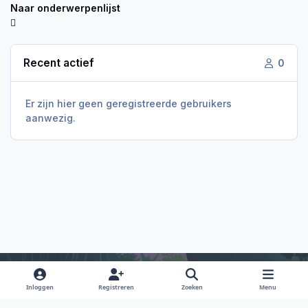
Naar onderwerpenlijst
Recent actief
0
Er zijn hier geen geregistreerde gebruikers
aanwezig.
Inloggen
Registreren
Zoeken
Menu
Light Mode
Dark Mode
System Preference
f
i
x
y
d