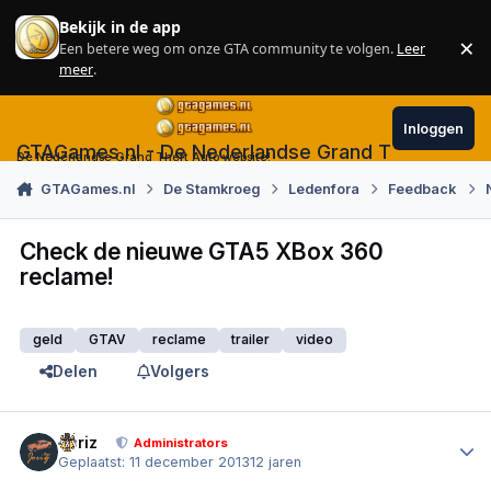
Skip to content
Bekijk in de app
×
Een betere weg om onze GTA community te volgen.
Leer
Sl
meer
.
Inloggen
GTAGames.nl - De Nederlandse Grand Theft Auto
De Nederlandse Grand Theft Auto website!
GTAGames.nl
De Stamkroeg
Ledenfora
Feedback
Check de nieuwe GTA5 XBox 360
reclame!
geld
GTAV
reclame
trailer
video
Delen
Volgers
Author stats
Joriz
Administrators
Geplaatst:
11 december 2013
12 jaren