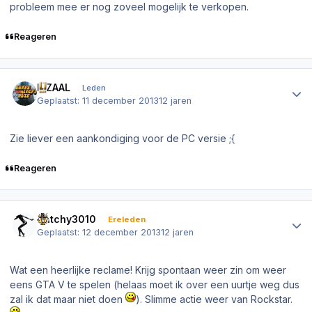
probleem mee er nog zoveel mogelijk te verkopen.
Reageren
Author stats
P.ZAAL
Leden
Geplaatst:
11 december 2013
12 jaren
Zie liever een aankondiging voor de PC versie ;{
Reageren
Author stats
Dutchy3010
Ereleden
Geplaatst:
12 december 2013
12 jaren
Wat een heerlijke reclame! Krijg spontaan weer zin om weer
eens GTA V te spelen (helaas moet ik over een uurtje weg dus
zal ik dat maar niet doen
). Slimme actie weer van Rockstar.