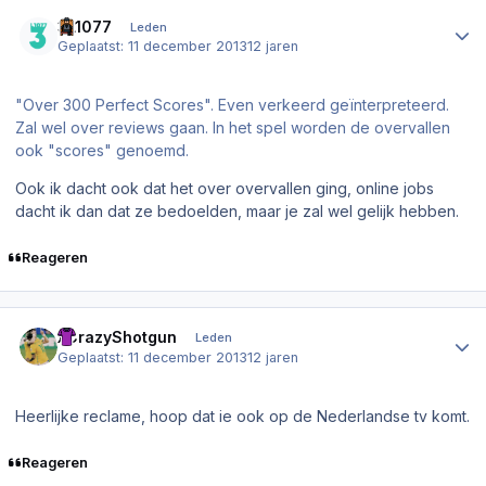
Author stats
3L1077
Leden
Geplaatst:
11 december 2013
12 jaren
"Over 300 Perfect Scores". Even verkeerd geïnterpreteerd.
Zal wel over reviews gaan. In het spel worden de overvallen
ook "scores" genoemd.
Ook ik dacht ook dat het over overvallen ging, online jobs
dacht ik dan dat ze bedoelden, maar je zal wel gelijk hebben.
Reageren
Author stats
xCrazyShotgun
Leden
Geplaatst:
11 december 2013
12 jaren
Heerlijke reclame, hoop dat ie ook op de Nederlandse tv komt.
Reageren