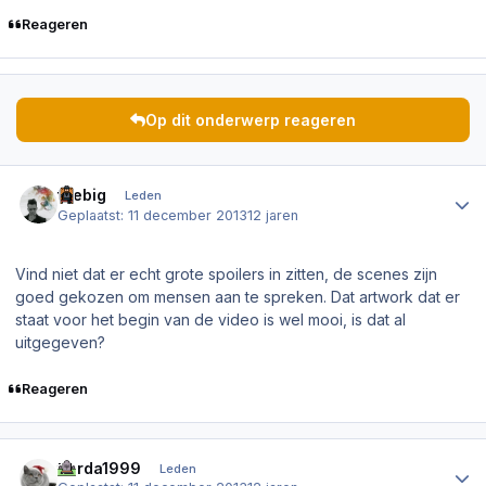
Reageren
Op dit onderwerp reageren
Author stats
thebig
Leden
Geplaatst:
11 december 2013
12 jaren
Vind niet dat er echt grote spoilers in zitten, de scenes zijn
goed gekozen om mensen aan te spreken. Dat artwork dat er
staat voor het begin van de video is wel mooi, is dat al
uitgegeven?
Reageren
Author stats
tjarda1999
Leden