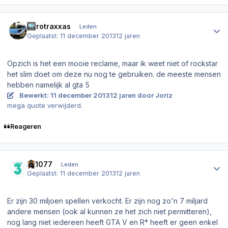
Author stats
nitrotraxxas
Leden
Geplaatst:
11 december 2013
12 jaren
Opzich is het een mooie reclame, maar ik weet niet of rockstar
het slim doet om deze nu nog te gebruiken. de meeste mensen
hebben namelijk al gta 5
Bewerkt:
11 december 2013
12 jaren
door Joriz
mega quote verwijderd.
Reageren
Author stats
3L1077
Leden
Geplaatst:
11 december 2013
12 jaren
Er zijn 30 miljoen spellen verkocht. Er zijn nog zo'n 7 miljard
andere mensen (ook al kunnen ze het zich niet permitteren),
nog lang niet iedereen heeft GTA V en R* heeft er geen enkel