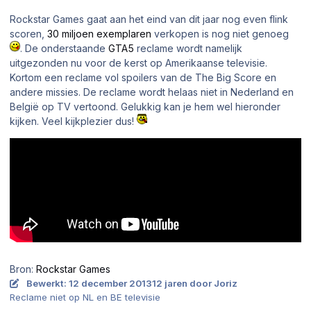
Rockstar Games gaat aan het eind van dit jaar nog even flink
scoren,
30 miljoen exemplaren
verkopen is nog niet genoeg
. De onderstaande
GTA5
reclame wordt namelijk
uitgezonden nu voor de kerst op Amerikaanse televisie.
Kortom een reclame vol spoilers van de
The Big Score
en
andere missies. De reclame wordt helaas niet in Nederland en
België op TV vertoond. Gelukkig kan je hem wel hieronder
kijken. Veel kijkplezier dus!
Bron:
Rockstar Games
Bewerkt:
12 december 2013
12 jaren
door Joriz
Reclame niet op NL en BE televisie