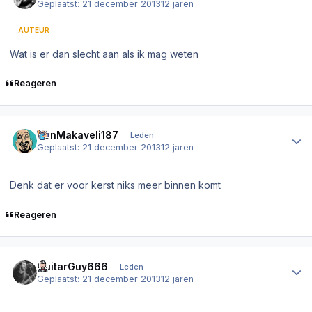
Geplaatst:
21 december 2013
12 jaren
AUTEUR
Wat is er dan slecht aan als ik mag weten
Reageren
Author stats
DonMakaveli187
Leden
Geplaatst:
21 december 2013
12 jaren
Denk dat er voor kerst niks meer binnen komt
Reageren
Author stats
GuitarGuy666
Leden
Geplaatst:
21 december 2013
12 jaren