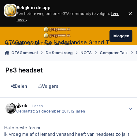
Skip to content
Bekijk in de app
×
Een betere weg om onze GTA community te volgen.
Leer
Sl
meer
.
Inloggen
GTAGames.nl - De Nederlandse Grand Theft Auto
De Nederlandse Grand Theft Auto website!
GTAGames.nl
De Stamkroeg
NOTA
Computer Talk
Ps3 headset
Delen
Volgers
Author stats
norik
Leden
Geplaatst:
21 december 2013
12 jaren
Hallo beste forum
Ik vroeg me af of iemand verstand heeft van headsets zo ja is