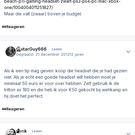
beach-p11-gaming-headset-zwart-ps3-ps4-pc-mac-xbox-
one/1004004011251827/
Maar die valt (zwaar) boven je budget.
Reageren
Author stats
GuitarGuy666
Leden
Geplaatst:
21 december 2013
12 jaren
Als ik een tip mag geven: koop die headset die je had gezien
niet. Als je echt een goede headset wilt hebben moet je
minimaal 50 euro er voor over hebben. Zelf gebruik ik de
tritton ax 180 en die heb ik voor €50 gekocht bij wehkamp en
hij doet het perfect.
Reageren
Author stats
norik
Leden