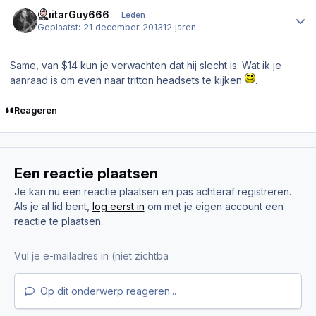
Author stats
GuitarGuy666
Leden
Geplaatst:
21 december 2013
12 jaren
Same, van $14 kun je verwachten dat hij slecht is. Wat ik je
aanraad is om even naar tritton headsets te kijken
.
Reageren
Een reactie plaatsen
Je kan nu een reactie plaatsen en pas achteraf registreren.
Als je al lid bent,
log eerst in
om met je eigen account een
reactie te plaatsen.
Op dit onderwerp reageren...