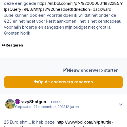
deze een goede
https://m.bol.com/nl/p/-/9200000011832285/?
tpsQuery=/N/0/Ntt/ps3%20headset&direction=backward
Jullie kunnen ook een voorstel doen ik wil dat het onder de
€25 en het moet voor kerst aankomen , het is het kerstcadeau
voor mijn broertje en aangezien mijn budget niet groot is.
Groeten Norik
Reageren
Nieuw onderwerp starten
Op dit onderwerp reageren
Author stats
xCrazyShotgun
Leden
Geplaatst:
21 december 2013
12 jaren
25 Euro ehm.... ik heb deze:
http://www.bol.com/nl/p/turtle-