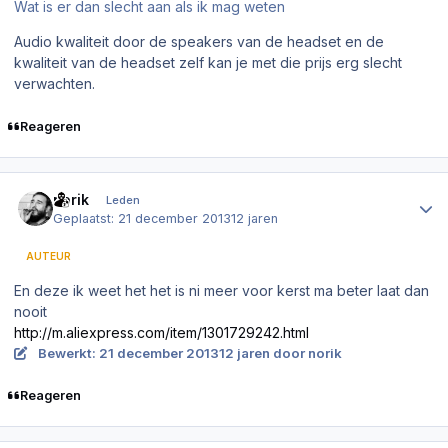
Wat is er dan slecht aan als ik mag weten
Audio kwaliteit door de speakers van de headset en de
kwaliteit van de headset zelf kan je met die prijs erg slecht
verwachten.
Reageren
Author stats
norik
Leden
Geplaatst:
21 december 2013
12 jaren
AUTEUR
En deze ik weet het het is ni meer voor kerst ma beter laat dan
nooit
http://m.aliexpress.com/item/1301729242.html
Bewerkt:
21 december 2013
12 jaren
door norik
Reageren