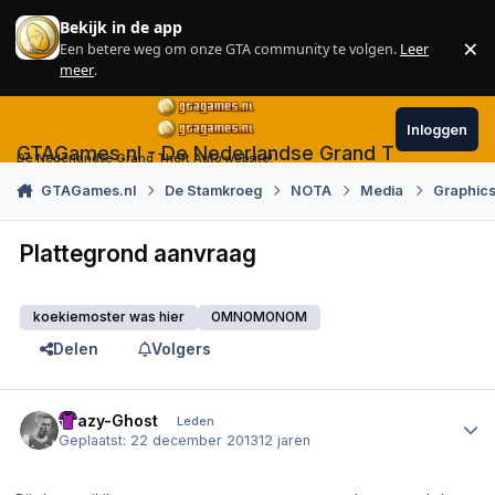
Skip to content
Bekijk in de app
×
Een betere weg om onze GTA community te volgen.
Leer
Sl
meer
.
Inloggen
GTAGames.nl - De Nederlandse Grand Theft Auto
De Nederlandse Grand Theft Auto website!
GTAGames.nl
De Stamkroeg
NOTA
Media
Graphics
Plattegrond aanvraag
koekiemoster was hier
OMNOMONOM
Delen
Volgers
Author stats
Crazy-Ghost
Leden
Geplaatst:
22 december 2013
12 jaren