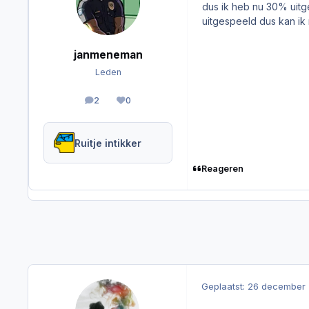
dus ik heb nu 30% uitge
uitgespeeld dus kan ik
janmeneman
Leden
2
0
berichten
Reputation
Ruitje intikker
Reageren
Geplaatst:
26 december 