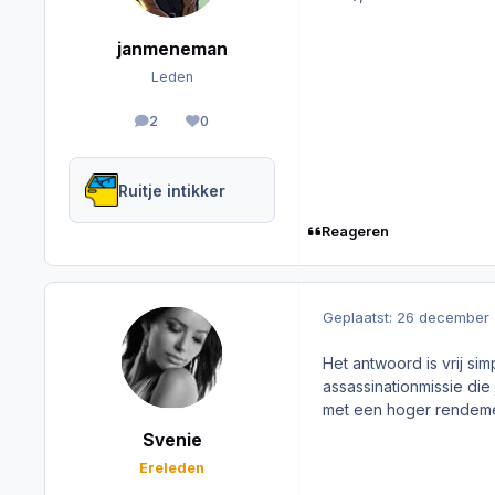
janmeneman
Leden
2
0
berichten
Reputation
Ruitje intikker
Reageren
Geplaatst:
26 december 
Het antwoord is vrij si
assassinationmissie die 
met een hoger rendeme
Svenie
Ereleden