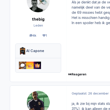
Als je denkt dat je de v
namelijk deel van de ver
de 69 missies hebt ges
Het is misschien handig
thebig
In een spoiler heb ik ge
Leden
4k
1
berichten
Reputation
Al Capone
Reageren
Geplaatst:
26 december 
ja, ik zie bij mijn stat
31%), ik kan alleen de