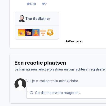
4.5k
7
berichten
Reputation
The Godfather
Reageren
Een reactie plaatsen
Je kan nu een reactie plaatsen en pas achteraf registreren. 
Op dit onderwerp reageren...