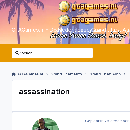
Skip to content
GTAGames.nl - De Nederlandse Grand Theft Au
De Nederlandse Grand Theft Auto website!
Lance Vance Dance, baby!
Zoeken...
GTAGames.nl
Grand Theft Auto
Grand Theft Auto
assassination
Geplaatst:
26 december