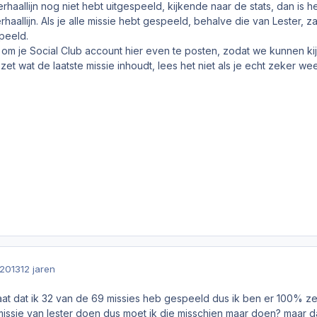
erhaallijn nog niet hebt uitgespeeld, kijkende naar de stats, dan is 
haallijn. Als je alle missie hebt gespeeld, behalve die van Lester, z
peeld.
 om je Social Club account hier even te posten, zodat we kunnen kij
zet wat de laatste missie inhoudt, lees het niet als je echt zeker wee
2013
12 jaren
s staat dat ik 32 van de 69 missies heb gespeeld dus ik ben er 100% ze
 missie van lester doen dus moet ik die misschien maar doen? maar